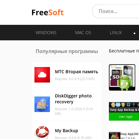
WINDOWS
MAC OS
LINUX
Популярные программы
Бесплатные 
МТС Вторая память
Версия: 4.0.9-9 (23.3 МБ)
DiskDigger photo
recovery
Версия: 1.0-2026-0 (5.41
МБ)
My Backup
Версия: 4.8.8 (9.95 МБ)