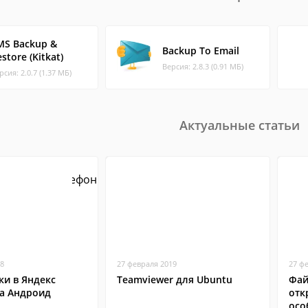
MS Backup &
Backup To Email
store (Kitkat)
Версия: 2.8.3 (0.91 МБ)
рсия: 2.0.7 (1.37 МБ)
Актуальные статьи
18
27 февраля 2019
27 ф
ки в Яндекс
Teamviewer для Ubuntu
Фай
на Андроид
отк
осо