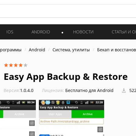
IOS
ANDROID
НОВОСТИ
СТАТЬИ И 
программы
Android
Система, утилиты
Бекап и восстано
Easy App Backup & Restore
Версия:
1.0.4.0
Лицензия:
Бесплатно для Android
522