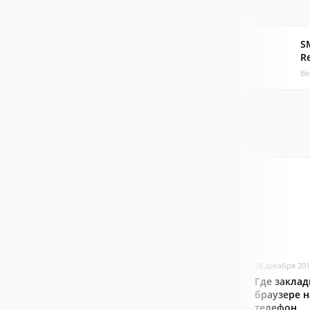
S
Re
Ве
28 декабря 20
Где заклад
браузере 
телефон