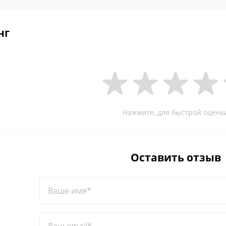
нг
Нажмите, для быстрой оценк
Оставить отзыв
Ваше имя*