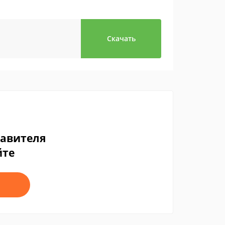
Скачать
тавителя
йте