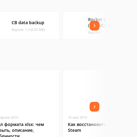
Rocket Backup
CB data backup
(SMS&Contacts)
Версия: 1.3 (0.07 МБ)
Версия: 1.6 (0.24 МБ)
евраля 2019
16 мая 2019
л формата xlsx: чем
Как восстановить аккаунт в
рыть, описание,
Steam
бенности