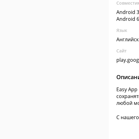
Совмести
Android 3
Android 6
Язык
Английс
Сайт
play.goo
Описан
Easy App
сохранят
любой м
С нашего