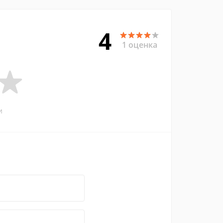
4
1 оценка
и