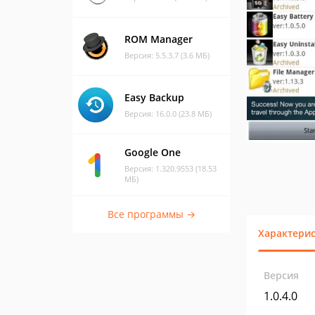
ROM Manager
Версия: 5.5.3.7 (3.6 МБ)
Easy Backup
Версия: 16.0.0 (23.8 МБ)
Google One
Версия: 1.320.9553 (18.53
МБ)
Все программы →
Характери
Версия
1.0.4.0