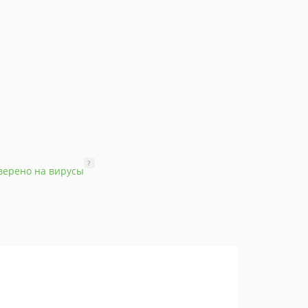
?
верено на вирусы