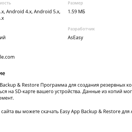
мость
Размер
.x, Android 4.x, Android 5.x,
1.59 МБ
.x
Разработчик
кий
AsEasy
gle.com
ие
 Backup & Restore Программа для создания резервных к
ься на SD-карте вашего устройства. Данные из копий мог
омент.
 сайта вы можете скачать Easy App Backup & Restore для 