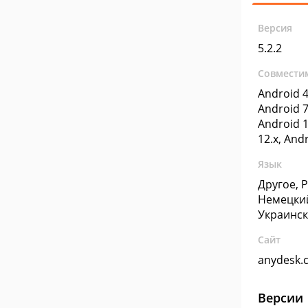
Версия
5.2.2
Совмести
Android 4
Android 7
Android 1
12.x, And
Язык
Другое, 
Немецкий
Украинс
Сайт
anydesk.
Версии