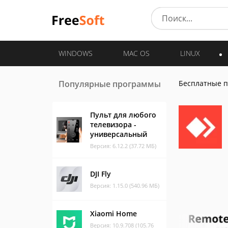
WINDOWS
MAC OS
LINUX
Популярные программы
Бесплатные 
Пульт для любого
телевизора -
универсальный
Версия: 6.12.2 (37.72 МБ)
DJI Fly
Версия: 1.15.0 (540.96 МБ)
Xiaomi Home
Версия: 10.9.708 (105.76