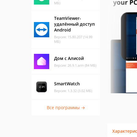
МБ)
TeamViewer-
удалённый доступ
Android
Версия: 15.80.207 (14.99
МБ)
Дом с Алисой
Версия: 26.9.1.arm (84 МБ)
SmartWatch
Версия: 1.3.32 (3.02 МБ)
Все программы →
Характери