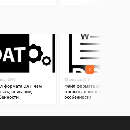
нваря 2019
05 февраля 2019
л формата DAT: чем
Файл формата DOC: чем
рыть, описание,
открыть, описание,
бенности
особенности