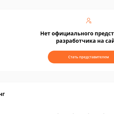
Нет официального предс
разработчика на са
Стать представителем
нг