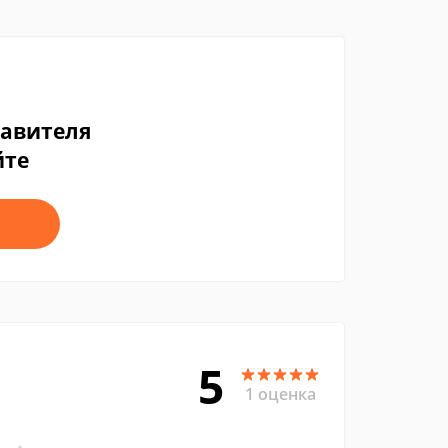
тавителя
йте
5
1 оценка