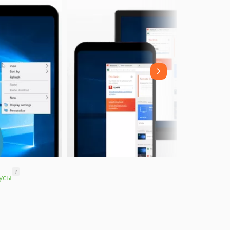
?
усы