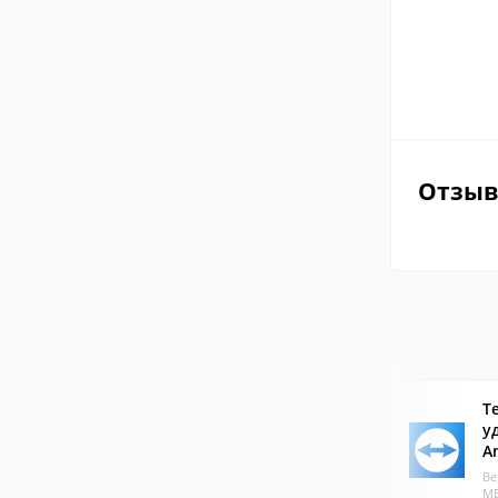
Отзы
T
у
A
Ве
МБ