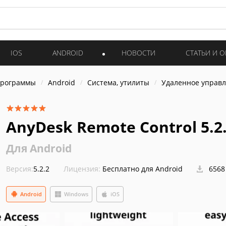
IOS
ANDROID
НОВОСТИ
СТАТЬИ И 
программы
Android
Система, утилиты
Удаленное управ
AnyDesk Remote Control 5.2
Для Android
Версия:
5.2.2
Лицензия:
Бесплатно для Android
6568
Android
Windows
iOS