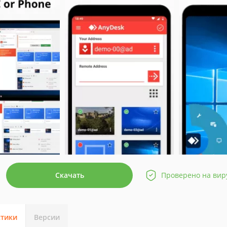
Скачать
Проверено на вир
стики
Версии