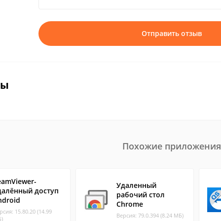
Отправить отзыв
вы
Похожие приложения
eamViewer-
Удаленный
далённый доступ
рабочий стол
ndroid
Chrome
рсия: 15.80.20 (14.99
Версия: 79.0.394 (8.24 МБ)
)