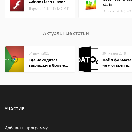
Adobe Flash Player
stats
Версия: 11.1.115 (4.49 МБ)
Версия: 5.8.6 (3.63
Актуальные статьи
04 июня 2022
30 января 2019
Где находятся
Файл формата
закладки в Google
чем открыть,
Chrome
описание,
особенности
УЧАСТИЕ
Добавить программу