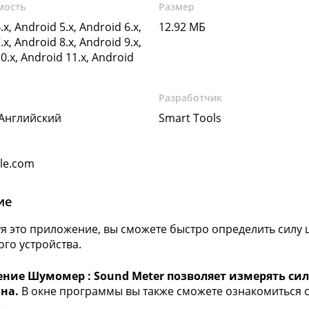
мость
Размер
.x, Android 5.x, Android 6.x,
12.92 МБ
.x, Android 8.x, Android 9.x,
0.x, Android 11.x, Android
Разработчик
 Английский
Smart Tools
gle.com
ие
я это приложение, вы сможете быстро определить силу
го устройства.
ние Шумомер : Sound Meter позволяет измерять си
на.
В окне программы вы также сможете ознакомиться 
.