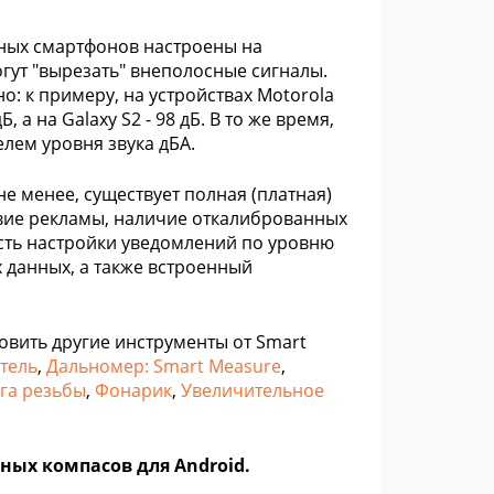
ных смартфонов настроены на
могут "вырезать" внеполосные сигналы.
о: к примеру, на устройствах Motorola
 а на Galaxy S2 - 98 дБ. В то же время,
лем уровня звука дБА.
е менее, существует полная (платная)
твие рекламы, наличие откалиброванных
сть настройки уведомлений по уровню
 данных, а также встроенный
овить другие инструменты от Smart
тель
,
Дальномер: Smart Measure
,
га резьбы
,
Фонарик
,
Увеличительное
ных компасов для Android.