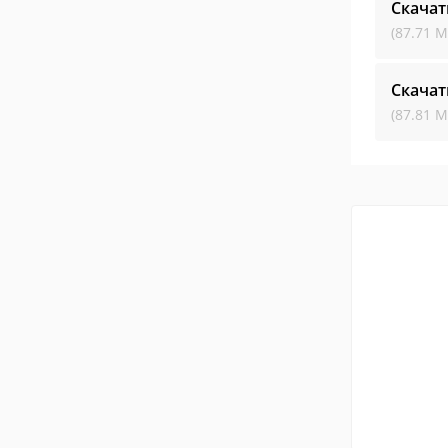
Скачат
(87.71 М
Скачат
(87.81 М