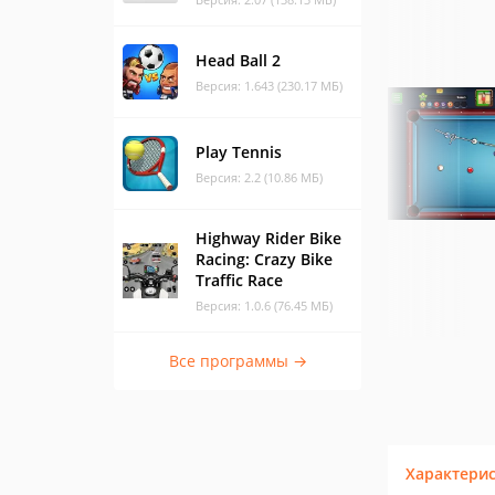
Head Ball 2
Версия: 1.643 (230.17 МБ)
Play Tennis
Версия: 2.2 (10.86 МБ)
Highway Rider Bike
Racing: Crazy Bike
Traffic Race
Версия: 1.0.6 (76.45 МБ)
Все программы →
Характери