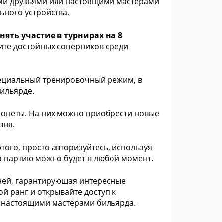
оими друзьями или настоящими мастерами
ьного устройства.
нять участие в турнирах на 8
ите достойных соперников среди
специальный тренировочный режим, в
бильярде.
 монеты. На них можно приобрести новые
вня.
того, просто авторизуйтесь, используя
 на партию можно будет в любой момент.
ней, гарантирующая интересные
й ранг и открывайте доступ к
с настоящими мастерами бильярда.