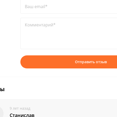
Ваш email*
Комментарий*
Отправить отзыв
вы
9 лет назад
Станислав