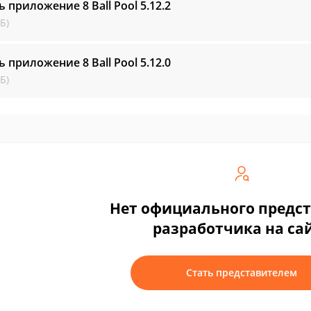
ь приложение 8 Ball Pool
5.12.2
Б)
ь приложение 8 Ball Pool
5.12.0
Б)
Нет официального предс
разработчика на са
Стать представителем