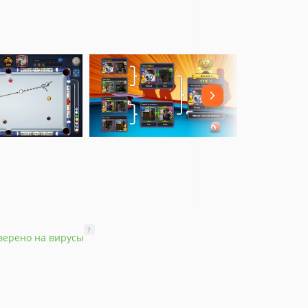
?
верено на вирусы