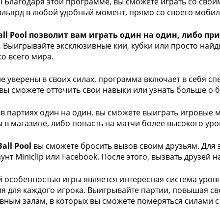
ool Благодаря этой программе, вы сможете играть со св
ильярд в любой удобный момент, прямо со своего мобил
all Pool позволит вам играть один на один, либо при
.
Выигрывайте эксклюзивные кии, кубки или просто найд
со всего мира.
не уверены в своих силах, программа включает в себя 
вы сможете отточить свои навыки или узнать больше о 
 в партиях один на один, вы сможете выиграть игровые
 в магазине, либо попасть на матчи более высокого уро
Ball Pool
вы сможете бросить вызов своим друзьям. Для э
аунт Miniclip или Facebook. После этого, вызвать друзей
 особенностью игры является интересная система уров
я для каждого игрока. Выигрывайте партии, повышая сво
вным залам, в которых вы сможете померяться силами 