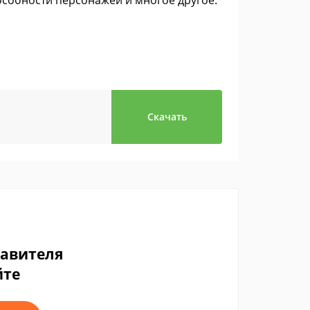
особности персонажей и многое другое.
Скачать
тавителя
йте