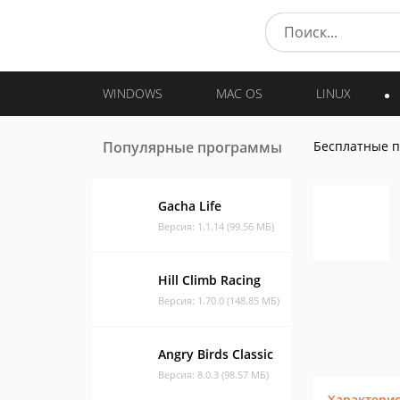
WINDOWS
MAC OS
LINUX
Популярные программы
Бесплатные 
Gacha Life
Версия: 1.1.14 (99.56 МБ)
Hill Climb Racing
Версия: 1.70.0 (148.85 МБ)
Angry Birds Classic
Версия: 8.0.3 (98.57 МБ)
Характери