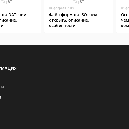
04 февраля 2019
08 ф
ата DAT: чем
Файл формата ISO: чем
Осо
писание,
открыть, описание,
чем
ти
особенности
ком
сма
РМАЦИЯ
ты
а