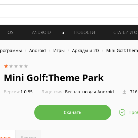
IOS
ANDROID
НОВОСТИ
СТАТЬИ И 
программы
Android
Игры
Аркады и 2D
Mini Golf:Them
Mini Golf:Theme Park
Версия:
1.0.85
Лицензия:
Бесплатно для Android
716
Скачать
Про
стики
Версии