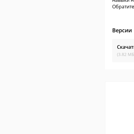
навыки н
Обратите
Версии
Скачат
(3.82 МБ