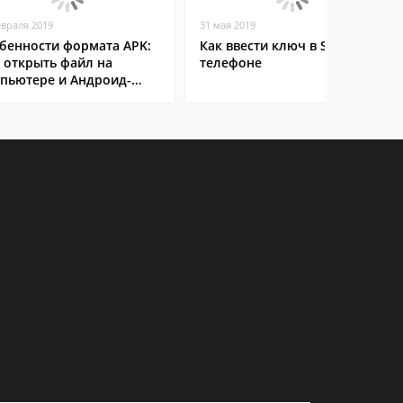
евраля 2019
31 мая 2019
бенности формата APK:
Как ввести ключ в Steam на
 открыть файл на
телефоне
пьютере и Андроид-
ртфоне