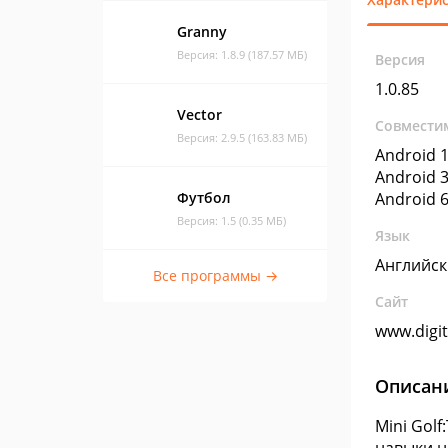
Granny
Версия: 1.8.9 (187.57 МБ)
Версия
1.0.85
Vector
Совмести
Версия: 2.9.5 (163.83 МБ)
Android 1
Android 3
Футбол
Android 6
Версия: 1.5 (0.35 МБ)
Язык
Английс
Все программы →
Сайт
www.digi
Описан
Mini Gol