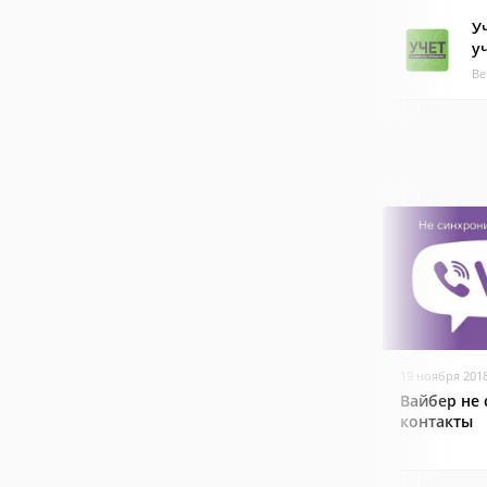
У
у
Ве
19 ноября 201
Вайбер не
контакты