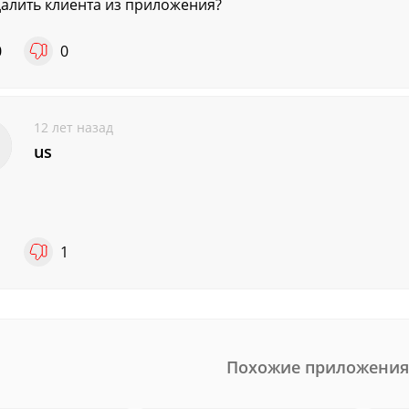
далить клиента из приложения?
0
0
12 лет назад
us
1
1
Похожие приложения