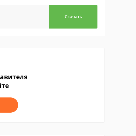
Скачать
тавителя
йте