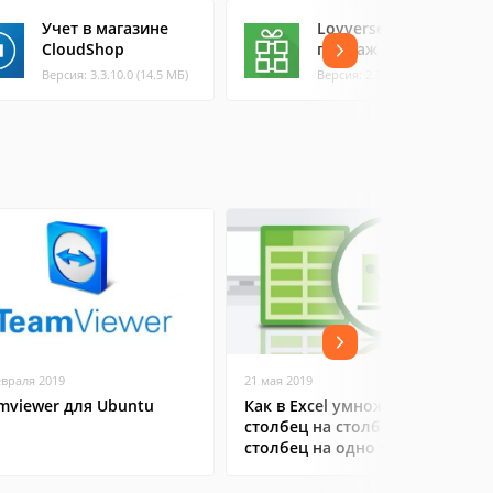
Учет в магазине
Loyverse POS - учет
CloudShop
продаж
Версия: 3.3.10.0 (14.5 МБ)
Версия: 2.72 (99.87 МБ)
евраля 2019
21 мая 2019
mviewer для Ubuntu
Как в Excel умножить
столбец на столбец и весь
столбец на одно число