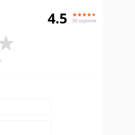
4.5
36 оценок
и