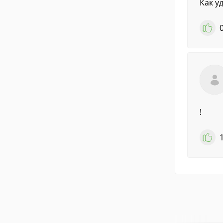
Как у
!