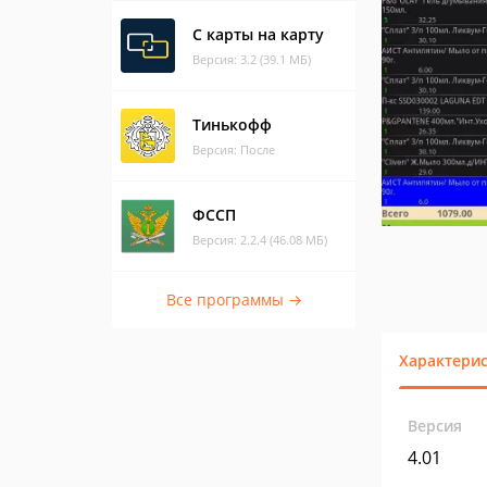
С карты на карту
Версия: 3.2 (39.1 МБ)
Тинькофф
Версия: После
ФССП
Версия: 2.2.4 (46.08 МБ)
Все программы →
Характери
Версия
4.01