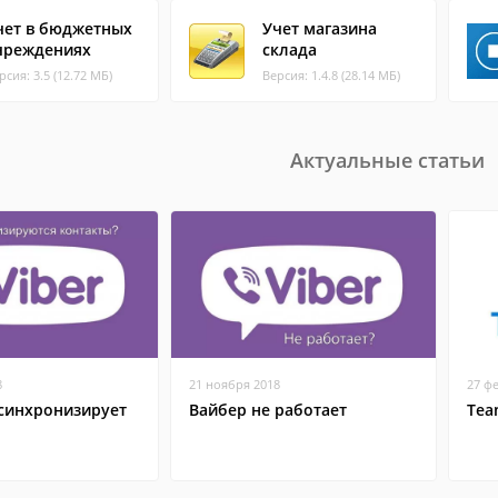
чет в бюджетных
Учет магазина
чреждениях
склада
рсия: 3.5 (12.72 МБ)
Версия: 1.4.8 (28.14 МБ)
Актуальные статьи
8
21 ноября 2018
27 ф
 синхронизирует
Вайбер не работает
Tea