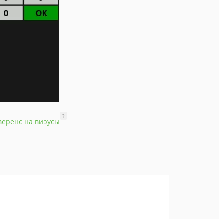
?
верено на вирусы