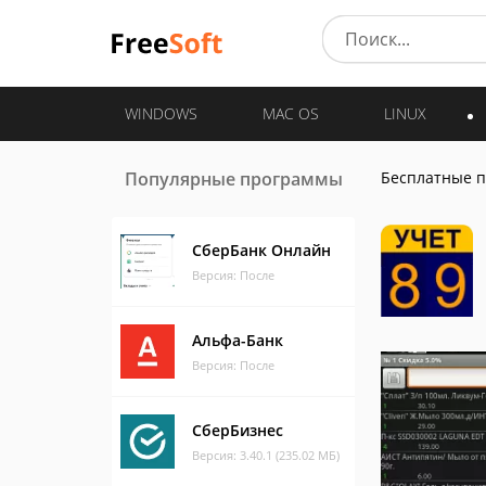
WINDOWS
MAC OS
LINUX
Популярные программы
Бесплатные 
СберБанк Онлайн
Версия: После
Альфа-Банк
Версия: После
СберБизнес
Версия: 3.40.1 (235.02 МБ)