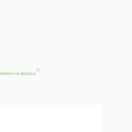
?
верено на вирусы