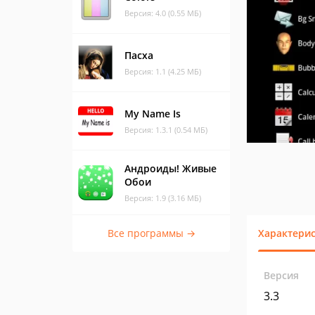
Версия: 4.0 (0.55 МБ)
Пасха
Версия: 1.1 (4.25 МБ)
My Name Is
Версия: 1.3.1 (0.54 МБ)
Андроиды! Живые
Обои
Версия: 1.9 (3.16 МБ)
Все программы →
Характери
Версия
3.3