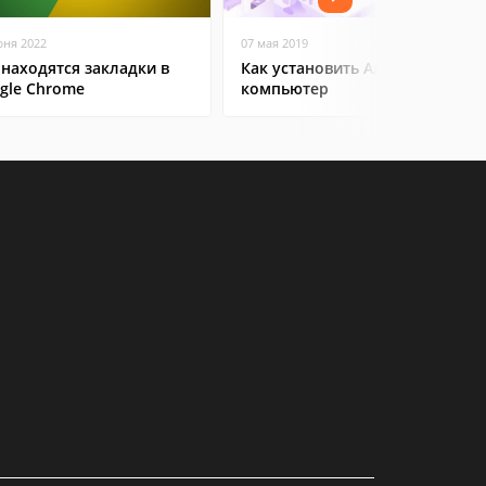
юня 2022
07 мая 2019
 находятся закладки в
Как установить Алису на
gle Chrome
компьютер