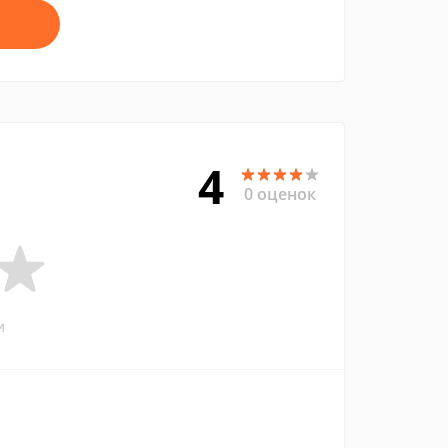
4
0 оценок
и