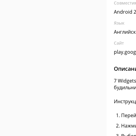
Совмести
Android 2
Язык
Английс
Сайт
play.goo
Описан
7 Widget
будильни
Инструкц
Перей
Нажми