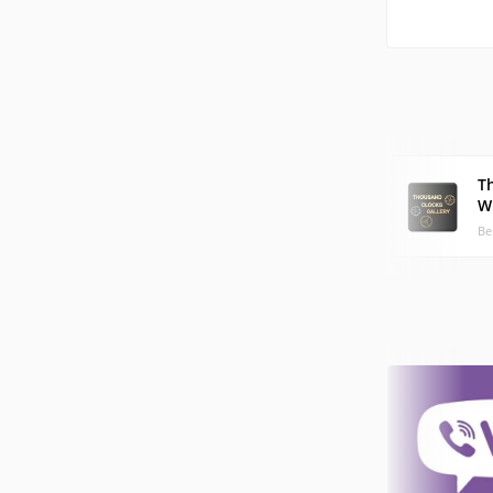
T
W
Ве