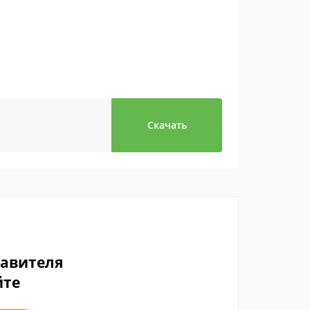
Скачать
тавителя
йте