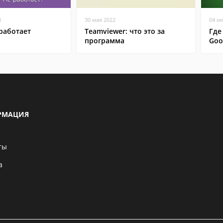
8
30 мая 2022
04 и
работает
Teamviewer: что это за
Где
программа
Goo
РМАЦИЯ
ты
а