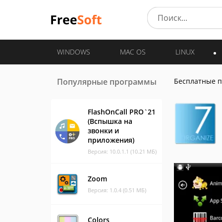
WINDOWS
MAC OS
LINUX
Популярные программы
Бесплатные 
FlashOnCall PRO`21
(Вспышка на
звонки и
приложения)
Версия: 10.0.1.1 (10.21 МБ)
Zoom
Версия: 1.0.4 (0.51 МБ)
Colors