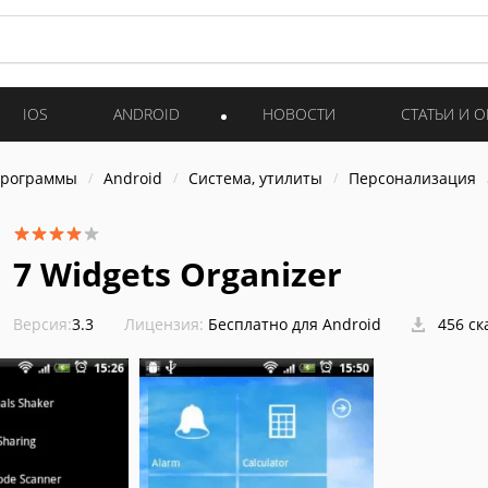
IOS
ANDROID
НОВОСТИ
СТАТЬИ И 
программы
Android
Система, утилиты
Персонализация
7 Widgets Organizer
Версия:
3.3
Лицензия:
Бесплатно для Android
456 ск