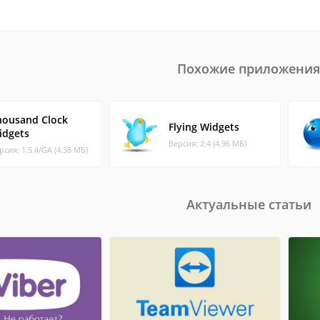
Похожие приложения
housand Clock
Flying Widgets
idgets
Версия: 2.4 (4.96 МБ)
рсия: 1.5.4/GA (4.38 МБ)
Актуальные статьи