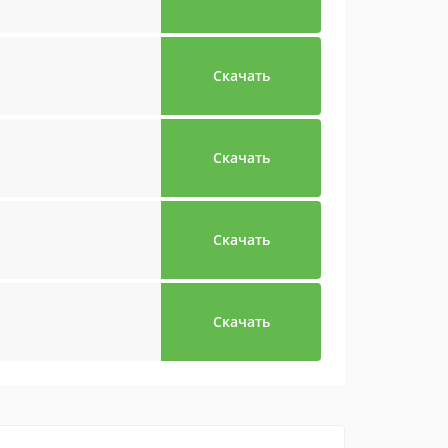
Скачать
Скачать
Скачать
Скачать