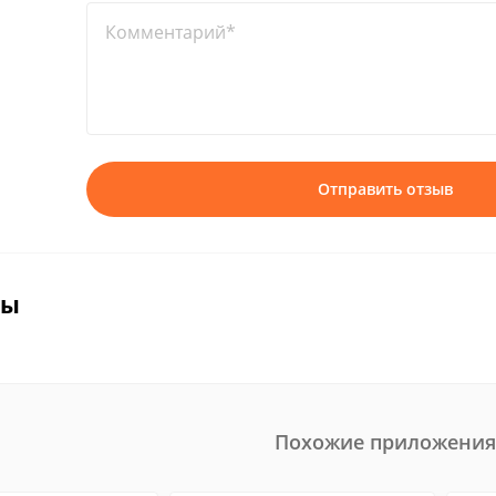
Комментарий*
Отправить отзыв
вы
Похожие приложения