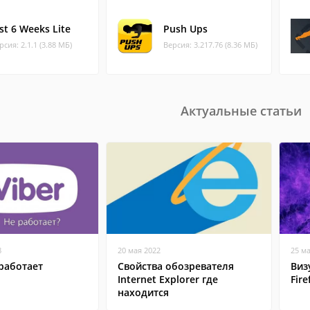
st 6 Weeks Lite
Push Ups
рсия: 2.1.1 (3.88 МБ)
Версия: 3.217.76 (8.36 МБ)
Актуальные статьи
8
20 мая 2022
25 м
работает
Свойства обозревателя
Виз
Internet Explorer где
Fire
находится