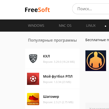
WINDOWS
MAC OS
LINUX
Популярные программы
Бесплатные 
КХЛ
Версия: 3.29.0 (18.24 МБ)
Мой футбол РПЛ
Версия: 1.0.34 (23 МБ)
Шагомер
Версия: 2.3.21 (2.75 МБ)
Характери