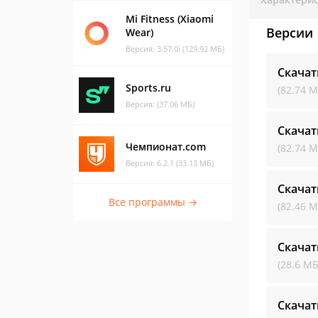
Mi Fitness (Xiaomi
Версии
Wear)
Версия: 3.57.0i (129.92 МБ)
Скачат
Sports.ru
(82.74 М
Версия: (37.06 МБ)
Скачат
Чемпионат.com
(82.74 М
Версия: 6.2.1 (33.13 МБ)
Скачат
Все программы →
(82.46 М
Скачат
(28.6 МБ
Скачат