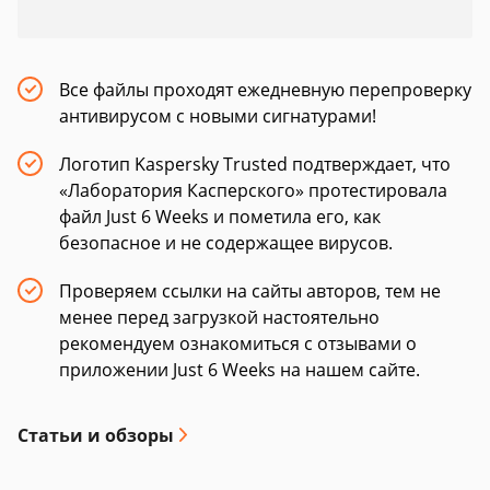
Все файлы проходят ежедневную перепроверку
антивирусом с новыми сигнатурами!
Логотип Kaspersky Trusted подтверждает, что
«Лаборатория Касперского» протестировала
файл Just 6 Weeks и пометила его, как
безопасное и не содержащее вирусов.
Проверяем ссылки на сайты авторов, тем не
менее перед загрузкой настоятельно
рекомендуем ознакомиться с отзывами о
приложении Just 6 Weeks на нашем сайте.
Статьи и обзоры