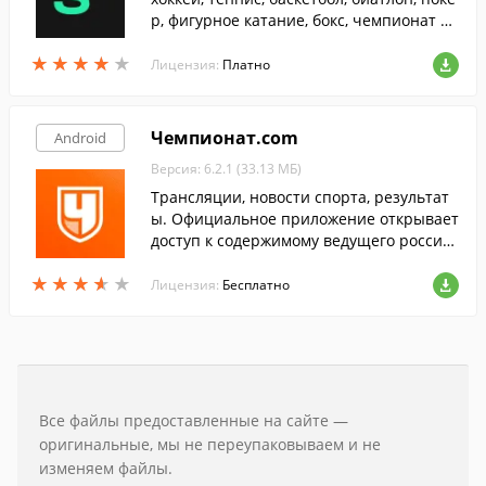
р, фигурное катание, бокс, чемпионат ав
то и мотоспорт, чемпионат РПЛ, трансля
★
★
★
★
★
★
★
★
★
★
ции матч тв, онлайн результаты матчей
Лицензия:
Платно
Чемпионат.com
Android
Версия: 6.2.1 (33.13 МБ)
Трансляции, новости спорта, результат
ы. Официальное приложение открывает
доступ к содержимому ведущего россий
ского портала о спорте www.championa
★
★
★
★
★
★
★
★
★
★
t.com.
Лицензия:
Бесплатно
Все файлы предоставленные на сайте —
оригинальные, мы не переупаковываем и не
изменяем файлы.