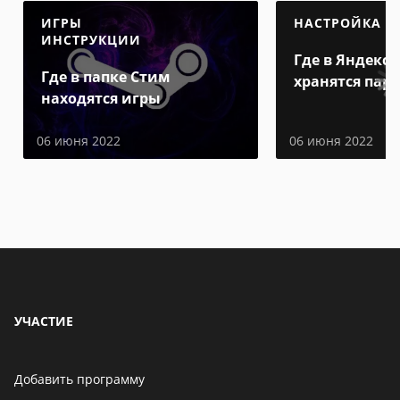
ИГРЫ
НАСТРОЙКА
ИНСТРУКЦИИ
Где в Яндекс 
Где в папке Стим
хранятся пар
находятся игры
06 июня 2022
06 июня 2022
УЧАСТИЕ
Добавить программу