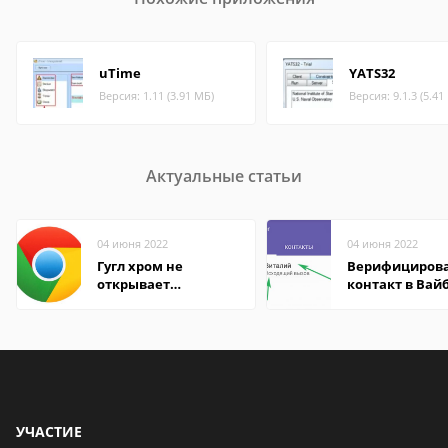
uTime
YATS32
Версия: 1.11 (3.91 МБ)
Версия: 9.1.3 (5.41
Актуальные статьи
04 июня 2022
04 июня 2022
Гугл хром не
Верифициров
открывает
контакт в Вай
страницы
что это значит
УЧАСТИЕ