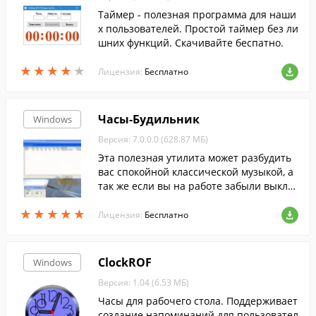
Таймер - полезная программа для наши
х пользователей. Простой таймер без ли
шних функций. Скачивайте беспатно.
★
★
★
★
★
★
★
★
★
★
Лицензия:
Бесплатно
Часы-Будильник
Windows
Версия: 7.0.0.0 (628.87 МБ)
Эта полезная утилита может разбудить
вас спокойной классической музыкой, а
так же если вы на работе забыли выклю
чить компьютер она это сделает за вас.
★
★
★
★
★
★
★
★
★
★
Лицензия:
Бесплатно
ClockROF
Windows
Версия: 1.04 (6.53 МБ)
Часы для рабочего стола. Поддерживает
создание напоминаний для пользовател