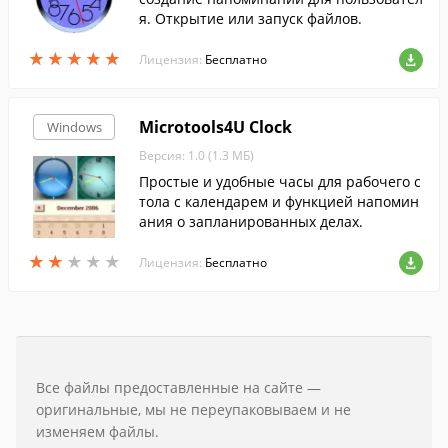
я. Открытие или запуск файлов.
★
★
★
★
★
★
★
★
★
★
Лицензия:
Бесплатно
Microtools4U Clock
Windows
Версия: 1.0 (1.3 МБ)
Простые и удобные часы для рабочего с
тола с календарем и функцией напомин
ания о запланированных делах.
★
★
★
★
★
★
★
★
★
★
Лицензия:
Бесплатно
Все файлы предоставленные на сайте —
оригинальные, мы не переупаковываем и не
изменяем файлы.