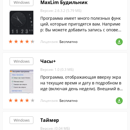
MaxLim Будильник
Windows
Версия: 2.6.3.2 (5.79 МБ)
Программа имеет много полезных функ
ций, которые пригодятся вам. Наприме
р: Вы можете добавить запись с оповещ
ением, о каком либо важном деле, и про
★
★
★
★
★
★
★
★
★
★
грамма в установленное время сообщит
Лицензия:
Бесплатно
вам.
Часы+
Windows
Версия: 1.0 (0.3 МБ)
Программа, отображающая вверху экра
на текущие время и дату в подробном в
иде (включая день недели). Внешний ви
д настраивается.
★
★
★
★
★
★
★
★
★
★
Лицензия:
Бесплатно
Таймер
Windows
Версия: (0.04 МБ)