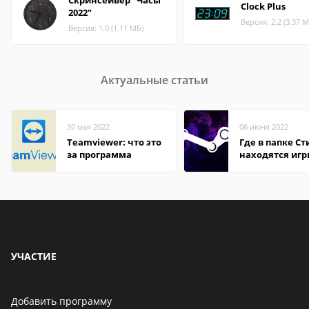
Скринсейвер "Часы
Clock Plus
2022"
Версия: 2.2 (3.37 М
Версия: 1.0 (1.11 МБ)
Актуальные статьи
30 мая 2022
06 июня 2022
Teamviewer: что это
Где в папке С
за программа
находятся иг
УЧАСТИЕ
Добавить программу