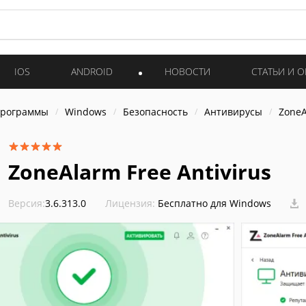
IOS
ANDROID
НОВОСТИ
СТАТЬИ И 
программы
Windows
Безопасность
Антивирусы
ZoneA
ZoneAlarm Free Antivirus
Версия:
3.6.313.0
Лицензия:
Бесплатно для Windows