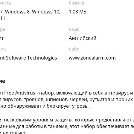
мость
Размер
7, Windows 8, Windows 10,
1.08 МБ
11
ура
Язык
ит
Английский
чик
Сайт
nt Software Technologies
www.zonealarm.com
ие
m Free Antivirus - набор, включающий в себя антивирус
т вирусов, троянов, шпионов, червей, руткитов и прочи
но обнаруживает и блокирует угрозы.
я нескольким уровням защиты, которые предоставляют 
анные для работы в тандеме, этот набор обеспечивает 
 не только.