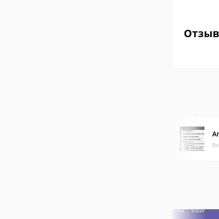
Отзы
A
Ве