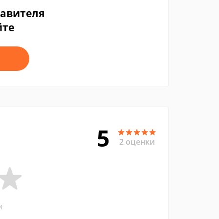
тавителя
йте
5
2 оценки
и