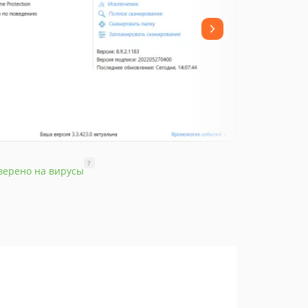
?
верено на вирусы