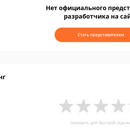
Нет официального предс
разработчика на са
Стать представителем
нг
Нажмите, для быстрой оценк