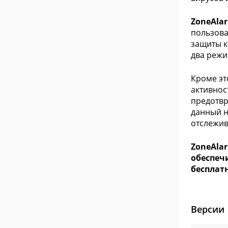
ZoneAlar
пользова
защиты к
два режи
Кроме эт
активнос
предотвр
данный н
отслежив
ZoneAlar
обеспеч
бесплатн
Версии