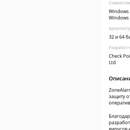
Совмести
Windows 
Windows 
Архитект
32 и 64 б
Разработ
Check Poi
Ltd
Описан
ZoneAlar
защиту о
оператив
Благодар
разработ
вирусов и