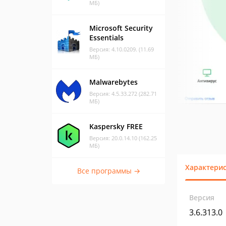
МБ)
Microsoft Security
Essentials
Версия: 4.10.0209. (11.69
МБ)
Malwarebytes
Версия: 4.5.33.272 (282.71
МБ)
Kaspersky FREE
Версия: 20.0.14.10 (162.25
МБ)
Характери
Все программы →
Версия
3.6.313.0