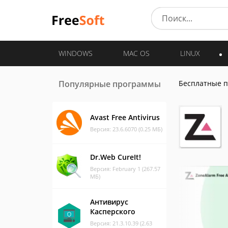
WINDOWS
MAC OS
LINUX
Популярные программы
Бесплатные 
Avast Free Antivirus
Версия: 23.6.6070 (0.25 МБ)
Dr.Web CureIt!
Версия: February 1 (267.57
МБ)
Антивирус
Касперского
Версия: 21.3.10.39 (2.63