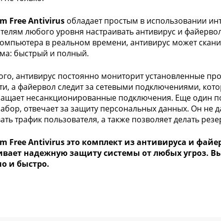
m Free Antivirus
обладает простым в использовании ин
телям любого уровня настраивать антивирус и файерво
омпьютера в реальном времени, антивирус может скани
ма: быстрый и полный.
ого, антивирус постоянно мониторит установленные пр
ти, а файервол следит за сетевыми подключениями, кото
ащает несанкционированные подключения. Еще один по
абор, отвечает за защиту персональных данных. Он не д
ать трафик пользователя, а также позволяет делать рез
m Free Antivirus это комплект из антивируса и фай
ивает надежную защиту системы от любых угроз. Вы
о и быстро.