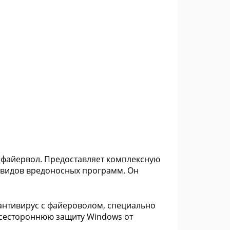
 и файервол. Предоставляет комплексную
х видов вредоносных программ. Он
антивирус с файероволом, специально
всестороннюю защиту Windows от