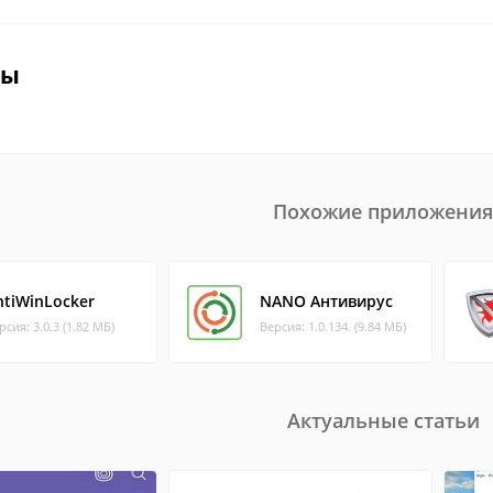
вы
Похожие приложения
ntiWinLocker
NANO Антивирус
рсия: 3.0.3 (1.82 МБ)
Версия: 1.0.134. (9.84 МБ)
Актуальные статьи