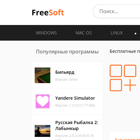
WINDOWS
MAC OS
LINUX
Популярные программы
Бесплатные 
Бильярд
Версия: latest
Yandere Simulator
Версия: 1.2.0.0 (1.77 МБ)
Русская Рыбалка 2:
Лабынкыр
Версия: 2.0.2.04 (424.18
Характери