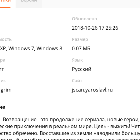
Обновлено
2018-10-26 17:25:26
мость
Размер
XP, Windows 7, Windows 8
0.07 МБ
ура
Язык
ит
Русский
чик
Сайт
ilgrim
jscan.yaroslavl.ru
ие
 - Возвращение - это продолжение сериала, новые герои
ские приключения в реальном мире. Цель - выжить! Чет
ство обречено. Восставшие из земли наводнили большую 