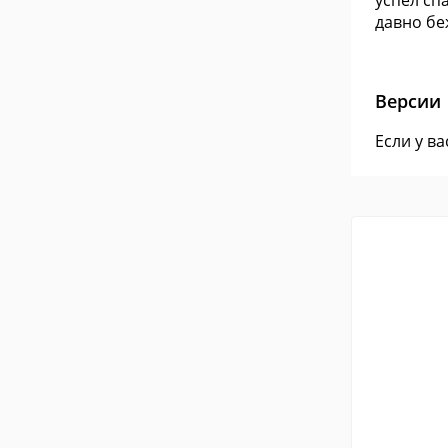
успел сп
давно бе
Версии
Если у в