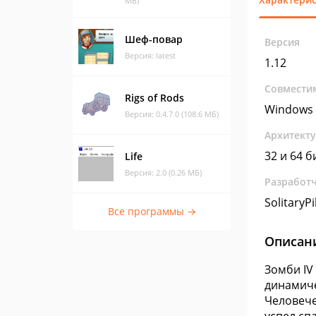
МБ)
Шеф-повар
Версия
Версия: latest
1.12
Совмести
Rigs of Rods
Windows 
Версия: 0.4.7.0 (108.6 МБ)
Архитект
32 и 64 б
Life
Версия: 2.0 (0.26 МБ)
Разработ
SolitaryP
Все программы →
Описан
Зомби IV
динамиче
Человече