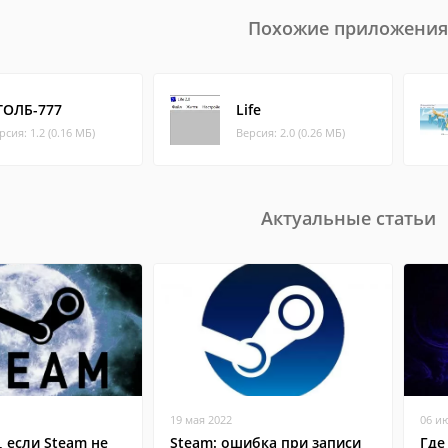
Похожие приложения
ТОЛБ-777
Life
рсия: 1.2 (0.16 МБ)
Версия: 2.0 (0.26 МБ)
Актуальные статьи
19 мая 2022
06 и
, если Steam не
Steam: ошибка при записи
Где