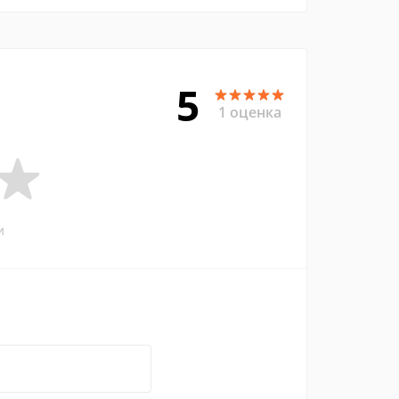
5
1 оценка
и