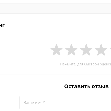
нг
Нажмите, для быстрой оценк
Оставить отзыв
Ваше имя*