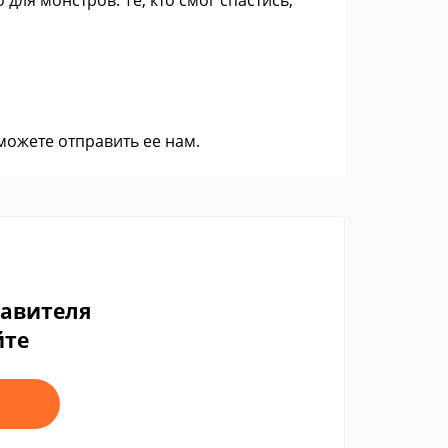
для монстров. Те, кто смог спастись,
 можете
отправить ее нам
.
тавителя
йте