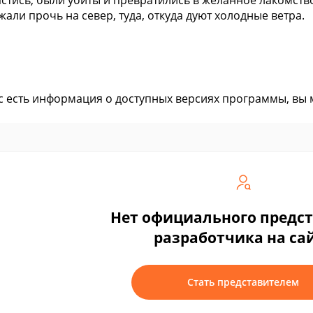
астись, были убиты и превратились в желанное лакомство 
жали прочь на север, туда, откуда дуют холодные ветра.
ас есть информация о доступных версиях программы, вы
Нет официального предс
разработчика на са
Стать представителем