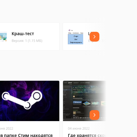
Краш-тест
Life
Версия: 1 (1.15 МБ)
Версия: 3.0 (0.37 МБ)
юня 2022
04 июня 2022
 в папке Стим находятся
Где хранятся скриншоты в