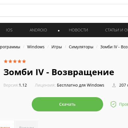
IOS
ANDROID
НОВОСТИ
СТАТЬИ И 
программы
Windows
Игры
Симуляторы
Зомби IV - В
Зомби IV - Возвращение
Версия:
1.12
Лицензия:
Бесплатно для Windows
207 
Скачать
Про
стики
Версии