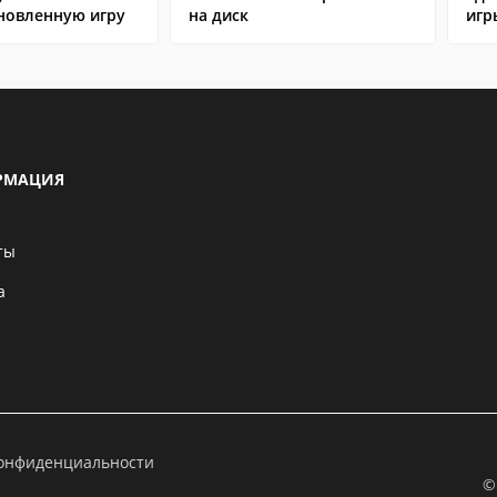
ановленную игру
на диск
игр
РМАЦИЯ
ты
а
конфиденциальности
©