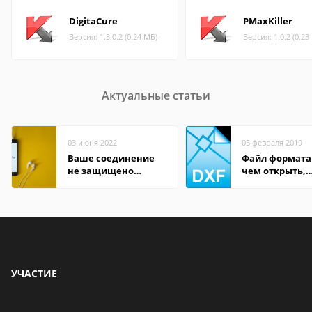
DigitaCure
PMaxKiller
Версия: 1.3.0.2 (0.24 МБ)
Версия: 1.0.2 (0.23
Актуальные статьи
03 июня 2022
05 февраля 2019
Ваше соединение
Файл формата
не защищено
чем открыть,
firefox: как
описание,
исправить
особенности
УЧАСТИЕ