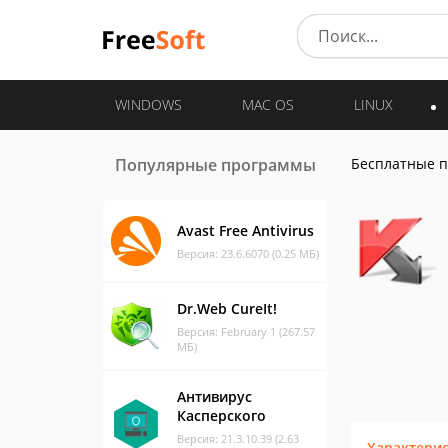
WINDOWS
MAC OS
LINUX
Популярные программы
Бесплатные 
Avast Free Antivirus
Версия: 23.6.6070 (0.25 МБ)
Dr.Web CureIt!
Версия: February 1 (267.57
МБ)
Антивирус
Касперского
Версия: 21.3.10.39 (2.63
Характери