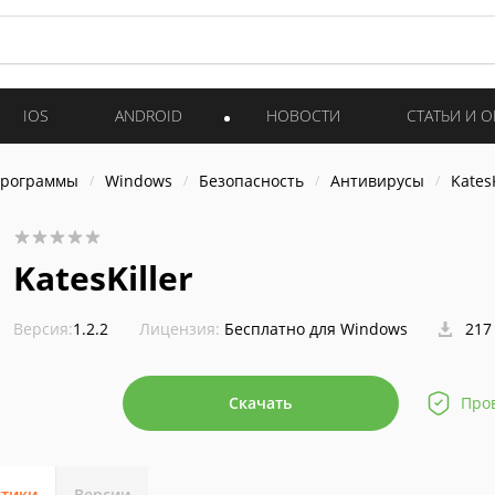
IOS
ANDROID
НОВОСТИ
СТАТЬИ И 
программы
Windows
Безопасность
Антивирусы
KatesK
KatesKiller
Версия:
1.2.2
Лицензия:
Бесплатно для Windows
217
Скачать
Про
стики
Версии