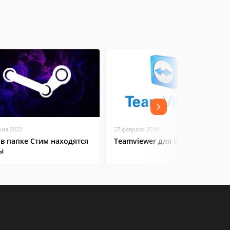
юня 2022
27 февраля 2019
 в папке Стим находятся
Teamviewer для Ubuntu
ы