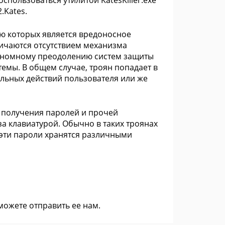
спользоваться утилитой KatesKiller.exe
.Kates.
лью которых является вредоносное
ичаются отсутствием механизма
тономному преодолению систем защиты
емы. В общем случае, троян попадает в
ельных действий пользователя или же
я получения паролей и прочей
 клавиатурой. Обычно в таких троянах
 эти пароли хранятся различными
 можете
отправить ее нам
.