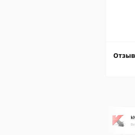
Отзы
k
Ве