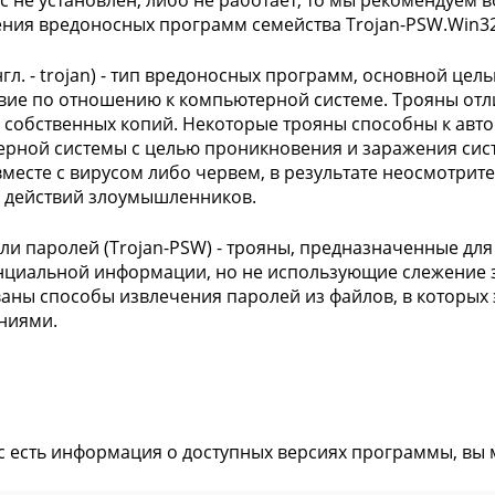
с не установлен, либо не работает, то мы рекомендуем во
ения вредоносных программ семейства Trojan-PSW.Win32
нгл. - trojan) - тип вредоносных программ, основной це
вие по отношению к компьютерной системе. Трояны отл
 собственных копий. Некоторые трояны способны к ав
рной системы с целью проникновения и заражения сист
вместе с вирусом либо червем, в результате неосмотрит
 действий злоумышленников.
ли паролей (Trojan-PSW) - трояны, предназначенные дл
циальной информации, но не использующие слежение за
аны способы извлечения паролей из файлов, в которых
ниями.
ас есть информация о доступных версиях программы, вы