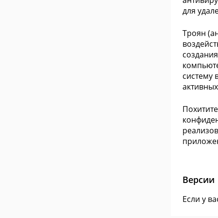
антивиру
для удал
Троян (а
воздейст
создания
компьюте
систему 
активных
Похитите
конфиден
реализов
приложе
Версии
Если у в