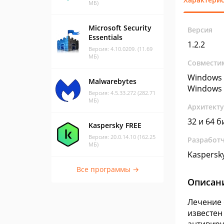
МБ)
Microsoft Security
Версия
Essentials
1.2.2
Версия: 4.10.0209. (11.69
МБ)
Совмести
Windows 
Malwarebytes
Windows 
Версия: 4.5.33.272 (282.71
МБ)
Архитект
32 и 64 б
Kaspersky FREE
Версия: 20.0.14.10 (162.25
Разработ
МБ)
Kaspersk
Все программы →
Описан
Лечение 
известен