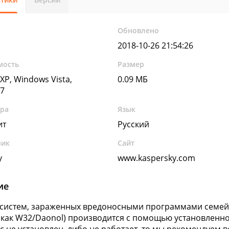
Обновлено
2018-10-26 21:54:26
мость
Размер
XP, Windows Vista,
0.09 МБ
7
ура
Язык
ит
Русский
чик
Сайт
y
www.kaspersky.com
ие
систем, зараженных вредоносными программами семейст
 как W32/Daonol) производится с помощью установленно