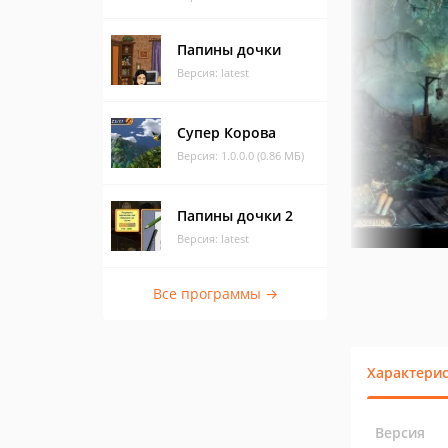
Папины дочки
Версия: latest
Супер Корова
Версия: 1.0.0.0 (0.86 МБ)
Папины дочки 2
Версия: latest
Все программы →
Характери
Версия