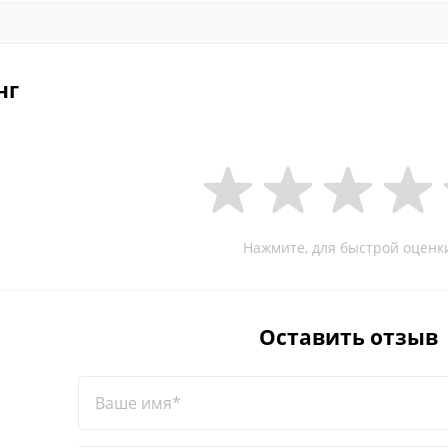
нг
Нажмите, для быстрой оценк
Оставить отзыв
Ваше имя*