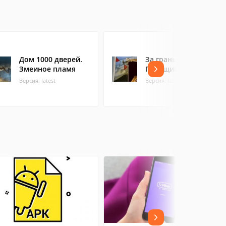
Дом 1000 дверей.
За гранью.
Змеиное пламя
Парящий город
Версия: latest
Версия: latest