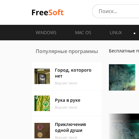
WINDOWS
MAC OS
LINUX
Популярные программы
Бесплатные 
Город, которого
нет
Версия: latest
Рука в руке
Версия: latest
Приключения
одной души
Версия: latest