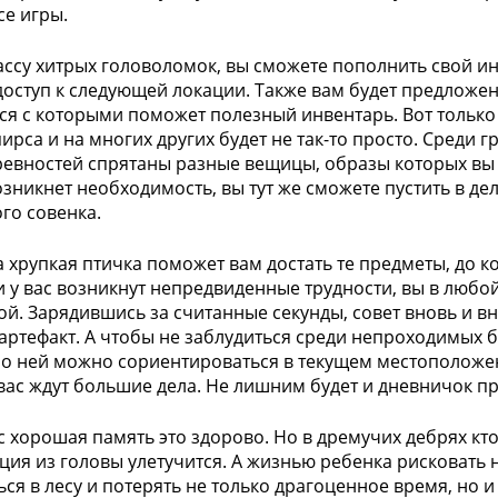
се игры.
ссу хитрых головоломок, вы сможете пополнить свой 
доступ к следующей локации. Также вам будет предложе
ся с которыми поможет полезный инвентарь. Вот только 
 пирса и на многих других будет не так-то просто. Среди
евностей спрятаны разные вещицы, образы которых вы с
озникнет необходимость, вы тут же сможете пустить в де
го совенка.
та хрупкая птичка поможет вам достать те предметы, до 
ли у вас возникнут непредвиденные трудности, вы в люб
ой. Зарядившись за считанные секунды, совет вновь и вн
артефакт. А чтобы не заблудиться среди непроходимых б
По ней можно сориентироваться в текущем местоположени
вас ждут большие дела. Не лишним будет и дневничок п
ас хорошая память это здорово. Но в дремучих дебрях кто
ия из головы улетучится. А жизнью ребенка рисковать 
ься в лесу и потерять не только драгоценное время, но