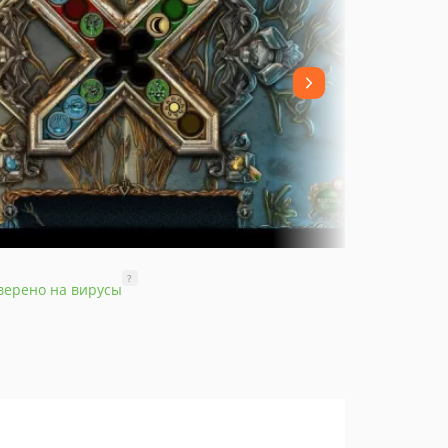
?
верено на вирусы