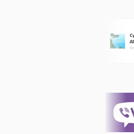
С
д
Ве