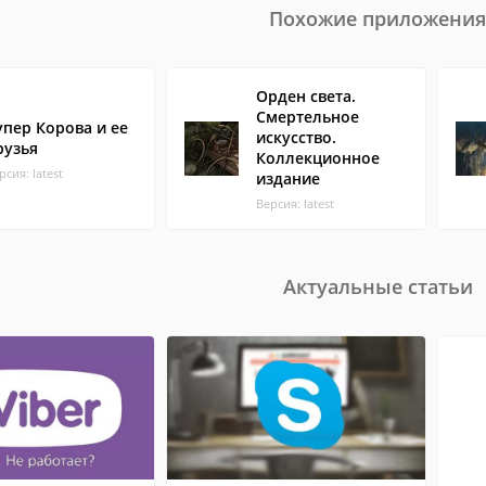
Похожие приложения
Орден света.
Смертельное
упер Корова и ее
искусство.
рузья
Коллекционное
рсия: latest
издание
Версия: latest
Актуальные статьи