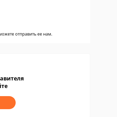
 можете
отправить ее нам
.
тавителя
йте