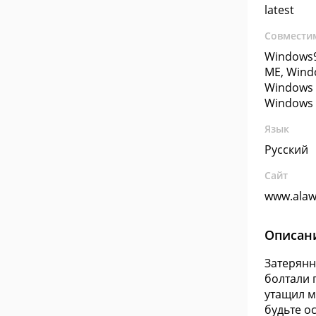
latest
Совмести
Windows9
ME, Wind
Windows 
Windows 
Язык
Русский
Сайт
www.alaw
Описан
Затерянн
болтали 
утащил м
будьте о