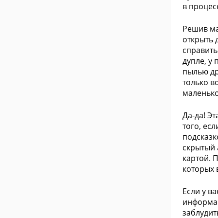
в процес
Решив ма
открыть 
справить
дупле, у
пылью др
только в
маленько
Да-да! Э
того, ес
подсказк
скрытый 
картой. 
которых 
Если у в
информац
заблудит