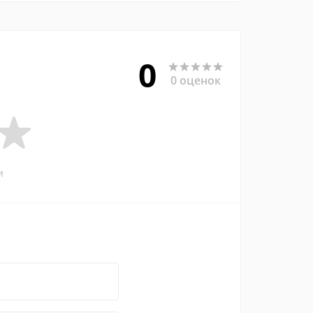
0
0 оценок
и