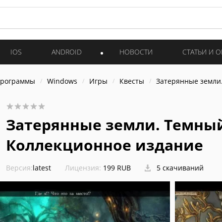
IOS
ANDROID
НОВОСТИ
СТАТЬИ И 
программы
Windows
Игры
Квесты
Затерянные земли
Затерянные земли. Темны
Коллекционное издание
Версия:
latest
Лицензия:
199 RUB
5 скачиваний