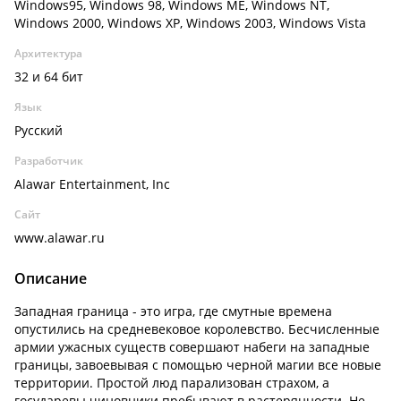
Windows95, Windows 98, Windows ME, Windows NT,
Windows 2000, Windows XP, Windows 2003, Windows Vista
Архитектура
32 и 64 бит
Язык
Русский
Разработчик
Alawar Entertainment, Inc
Сайт
www.alawar.ru
Описание
Западная граница - это игра, где смутные времена
опустились на средневековое королевство. Бесчисленные
армии ужасных существ совершают набеги на западные
границы, завоевывая с помощью черной магии все новые
территории. Простой люд парализован страхом, а
государевы чиновники пребывают в растерянности. Не