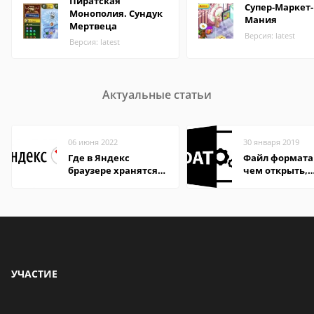
Пиратская
Супер-Маркет-
Монополия. Сундук
Мания
Мертвеца
Версия: latest
Версия: latest
Актуальные статьи
06 июня 2022
30 января 2019
Где в Яндекс
Файл формата
браузере хранятся
чем открыть,
пароли
описание,
особенности
УЧАСТИЕ