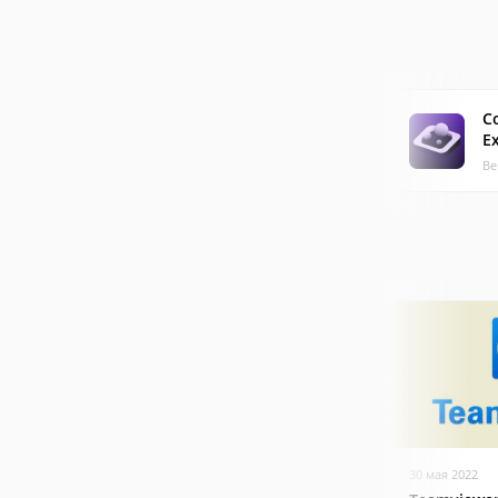
C
E
Ве
30 мая 2022