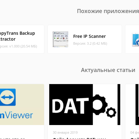
Похожие приложения
opyTrans Backup
Free IP Scanner
xtractor
Версия: 3.2 (0.42 МБ)
рсия: v1.000 (20.54 МБ)
Актуальные статьи
30 января 2019
04 ф