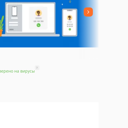
?
верено на вирусы