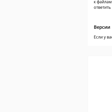
к файлам
ответить
Версии
Если у в