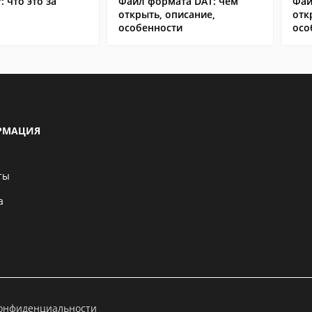
: что это за
Файл формата DAT: чем
Фай
открыть, описание,
отк
особенности
осо
РМАЦИЯ
ты
а
конфиденциальности