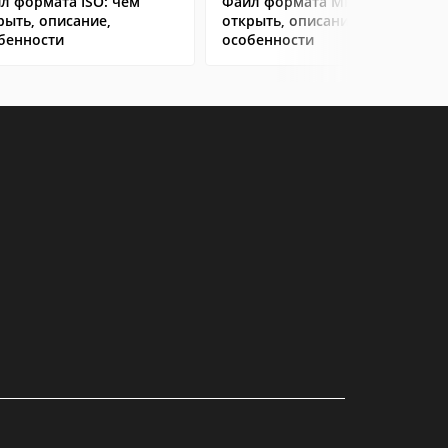
л формата ISO: чем
Файл формата MP4: чем
рыть, описание,
открыть, описание,
бенности
особенности