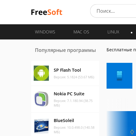
WINDOWS
MAC OS
LINUX
Популярные программы
Бесплатные 
SP Flash Tool
Версия: 5.1824 (53.67 МБ)
Nokia PC Suite
Версия: 7.1.180.94 (38.75
МБ)
BlueSoleil
Версия: 10.0.498.0 (140.58
МБ)