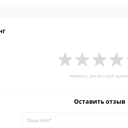
нг
Нажмите, для быстрой оценк
Оставить отзыв
Ваше имя*