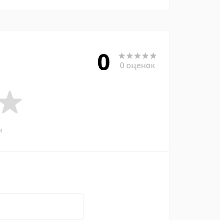
0
0 оценок
и