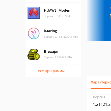
HUAWEI Modem
Версия: 3.5 (16.59 МБ)
iMazing
Версия: 2.14.8 (127.43 МБ)
Втихаря
Версия: 1.0.0 (0.9 МБ)
Все программы →
Характери
Версия
1.21121.2