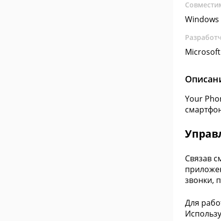
Совмести
Windows 
Разработ
Microsoft
Описан
Your Pho
смартфон
Управ
Связав с
приложен
звонки, 
Для рабо
Использу