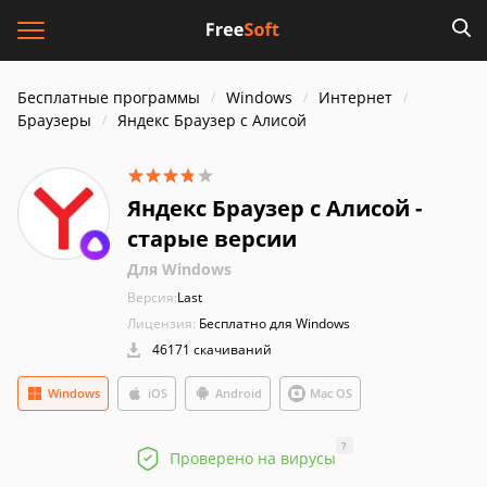
Бесплатные программы
Windows
Интернет
Браузеры
Яндекс Браузер с Алисой
Яндекс Браузер с Алисой -
старые версии
Для Windows
Версия:
Last
Лицензия:
Бесплатно для Windows
46171 скачиваний
Windows
iOS
Android
Mac OS
?
Проверено на вирусы