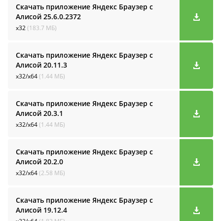
Скачать приложение Яндекс Браузер с
Алисой
25.6.0.2372
x32
(183.7 МБ)
Скачать приложение Яндекс Браузер с
Алисой
20.11.3
x32/x64
(1.44 МБ)
Скачать приложение Яндекс Браузер с
Алисой
20.3.1
x32/x64
(1.44 МБ)
Скачать приложение Яндекс Браузер с
Алисой
20.2.0
x32/x64
(2.58 МБ)
Скачать приложение Яндекс Браузер с
Алисой
19.12.4