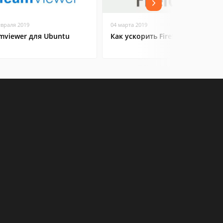
евраля 2019
04 марта 2019
mviewer для Ubuntu
Как ускорить Firefox