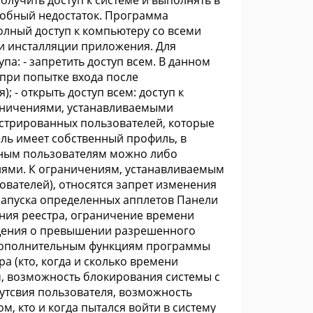
олучить доступ к системе и выполнять в
добный недостаток. Программа
олный доступ к компьютеру со всеми
ри инсталляции приложения. Для
а: - запретить доступ всем. В данном
(при попытке входа после
 - открыть доступ всем: доступ к
раничениями, устанавливаемыми
истрированных пользователей, которые
ль имеет собственный профиль, в
нным пользователям можно либо
иями. К ограничениям, устанавливаемым
ователей), относятся запрет изменения
 запуска определенных апплетов Панели
ания реестра, ограничение времени
бщения о превышении разрешенного
К дополнительным функциям программы
а (кто, когда и сколько времени
, возможность блокирования системы с
утсвия пользователя, возможность
, кто и когда пытался войти в систему