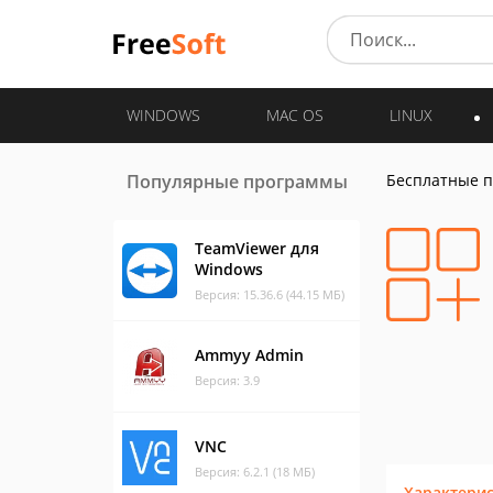
WINDOWS
MAC OS
LINUX
Популярные программы
Бесплатные 
TeamViewer для
Windows
Версия: 15.36.6 (44.15 МБ)
Ammyy Admin
Версия: 3.9
VNC
Версия: 6.2.1 (18 МБ)
Характери