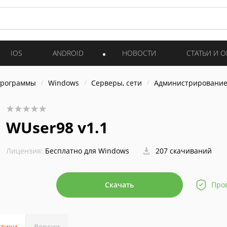
IOS
ANDROID
НОВОСТИ
СТАТЬИ И 
программы
Windows
Серверы, сети
Администрировани
WUser98 v1.1
Лицензия:
Бесплатно для Windows
207 скачиваний
Скачать
Про
стики
Версии