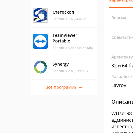
Стетоскоп
Версия
Версия: 1.5.6 (24.06 МБ)
TeamViewer
Совмести
Portable
Версия: 15.20.6 (35.87 МБ)
Архитект
Synergy
32 и 64 б
Версия: 1.8.8 (9.39 МБ)
Разработ
Lavrov
Все программы →
Описан
WUser98 
админист
известно