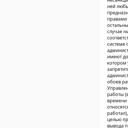
несанкци
ней любы
предназн
правами 
остальны
случае н
соответс
системе 
админист
имеют до
котором 
запретит
админист
обоев ра
Управлен
работы (
времени 
относятс
работал)
целью пр
вывода п