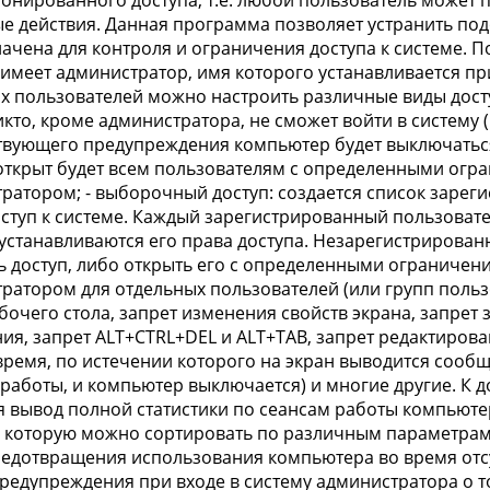
онированного доступа, т.е. любой пользователь может п
е действия. Данная программа позволяет устранить по
ачена для контроля и ограничения доступа к системе. П
имеет администратор, имя которого устанавливается п
х пользователей можно настроить различные виды доступ
икто, кроме администратора, не сможет войти в систему 
твующего предупреждения компьютер будет выключаться);
открыт будет всем пользователям с определенными ог
ратором; - выборочный доступ: создается список зарег
ступ к системе. Каждый зарегистрированный пользовате
устанавливаются его права доступа. Незарегистрирова
ь доступ, либо открыть его с определенными ограничен
ратором для отдельных пользователей (или групп польз
бочего стола, запрет изменения свойств экрана, запрет
ия, запрет ALT+CTRL+DEL и ALT+TAB, запрет редактиров
время, по истечении которого на экран выводится соо
работы, и компьютер выключается) и многие другие. 
я вывод полной статистики по сеансам работы компьютер
, которую можно сортировать по различным параметрам
едотвращения использования компьютера во время отс
редупреждения при входе в систему администратора о том