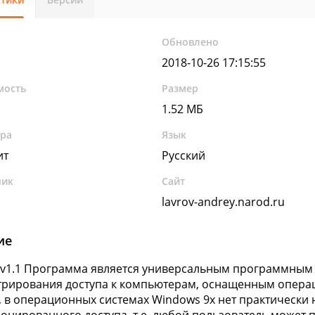
Обновлено
2018-10-26 17:15:55
мость
Размер
1.52 МБ
ура
Язык
ит
Русский
чик
Сайт
lavrov-andrey.narod.ru
ие
v1.1 Программа является универсальным программным
рирования доступа к компьютерам, оснащенным операц
, в операционных системах Windows 9x нет практически 