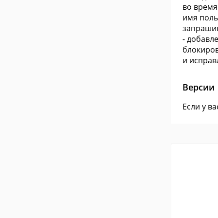
во время
имя поль
запрашив
- добавл
блокиров
и исправ
Версии
Если у в