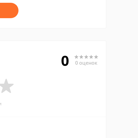
0
0 оценок
и