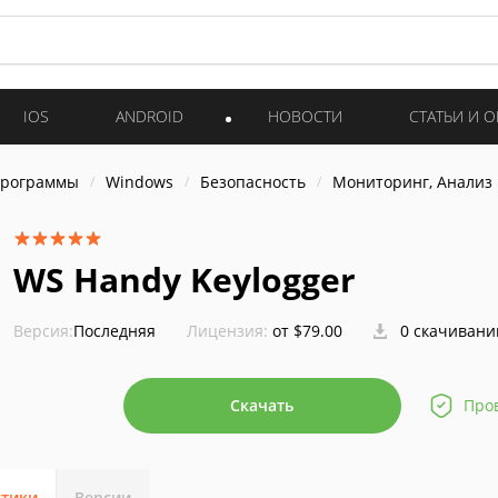
IOS
ANDROID
НОВОСТИ
СТАТЬИ И 
программы
Windows
Безопасность
Мониторинг, Анализ
WS Handy Keylogger
Версия:
Последняя
Лицензия:
от $79.00
0 скачивани
Скачать
Про
стики
Версии