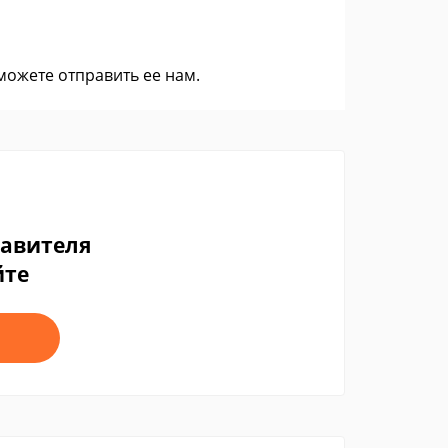
 можете
отправить ее нам
.
тавителя
йте