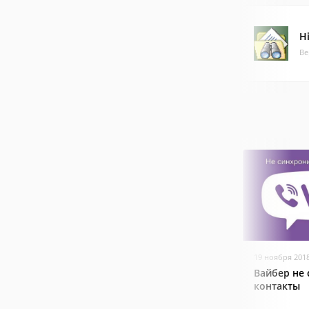
H
Ве
19 ноября 201
Вайбер не
контакты