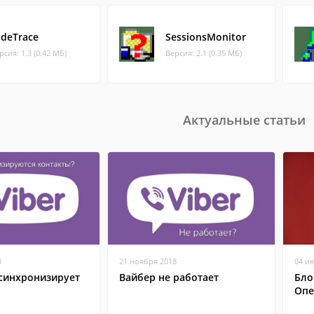
ideTrace
SessionsMonitor
рсия: 1.3 (0.42 МБ)
Версия: 2.1 (0.35 МБ)
Актуальные статьи
8
21 ноября 2018
04 и
 синхронизирует
Вайбер не работает
Бло
Опе