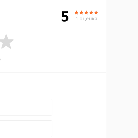
5
1 оценка
и