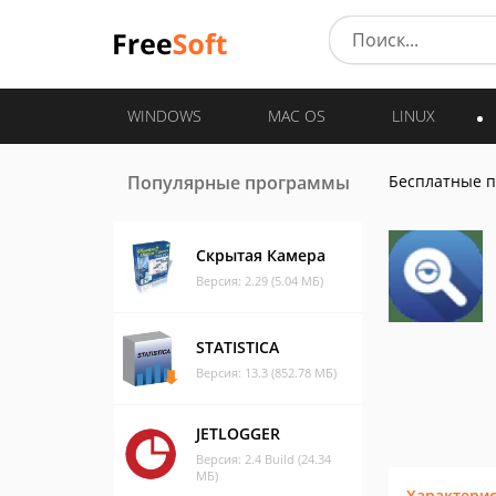
WINDOWS
MAC OS
LINUX
Популярные программы
Бесплатные 
Скрытая Камера
Версия: 2.29 (5.04 МБ)
STATISTICA
Версия: 13.3 (852.78 МБ)
JETLOGGER
Версия: 2.4 Build (24.34
МБ)
Характери