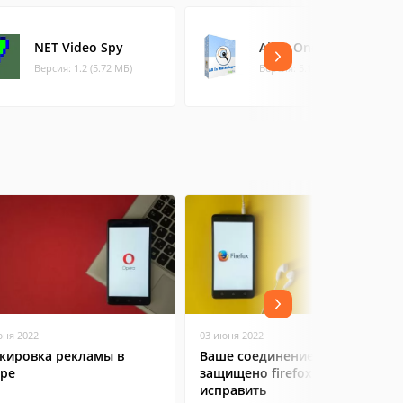
NET Video Spy
All In One Keylogger
Версия: 1.2 (5.72 МБ)
Версия: 5.1 (5.21 МБ)
юня 2022
03 июня 2022
кировка рекламы в
Ваше соединение не
ре
защищено firefox: как
исправить