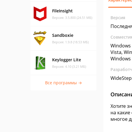
FileInsight
Версия
Версия: 3.5.800 (24.51 МБ)
Последн
Sandboxie
Совмести
Версия: 1.9.8 (18.53 МБ)
Windows 
Vista, Wi
Windows 
Keylogger Lite
Версия: 4.10 (3.21 МБ)
Разработ
WideStep 
Все программы →
Описан
Хотите з
на какие
многое