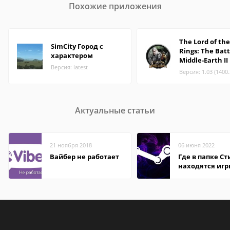
Похожие приложения
The Lord of the
SimCity Город с
Rings: The Batt
характером
Middle-Earth II
Версия: latest
Версия: 1.03 (1400
Актуальные статьи
21 ноября 2018
06 июня 2022
Вайбер не работает
Где в папке С
находятся иг