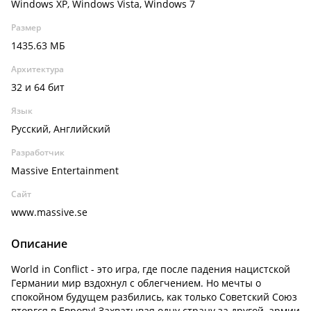
Windows XP, Windows Vista, Windows 7
Размер
1435.63 МБ
Архитектура
32 и 64 бит
Язык
Русский, Английский
Разработчик
Massive Entertainment
Сайт
www.massive.se
Описание
World in Conflict - это игра, где после падения нацистской
Германии мир вздохнул с облегчением. Но мечты о
спокойном будущем разбились, как только Советский Союз
вторгся в Европу! Захватывая одну страну за другой, армии