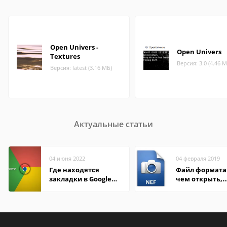
Open Univers -
Open Univers
Textures
Версия: 3.0 (4.46 М
Версия: latest (3.16 МБ)
Актуальные статьи
04 июня 2022
04 февраля 2019
Где находятся
Файл формата 
закладки в Google
чем открыть,
Chrome
описание,
особенности