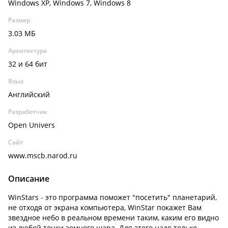
Windows XP, Windows 7, Windows 8
Размер
3.03 МБ
Архитектура
32 и 64 бит
Язык
Английский
Разработчик
Open Univers
Сайт
www.mscb.narod.ru
Описание
WinStars - это программа поможет "посетить" планетарий,
не отходя от экрана компьютера, WinStar покажет Вам
звездное небо в реальном времени таким, каким его видно
из любой точки земного шара. Для этого надо только