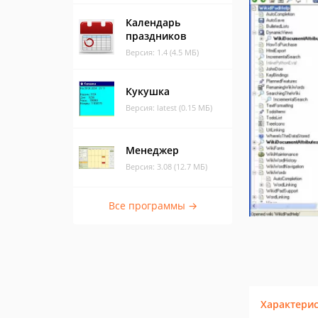
Календарь
праздников
Версия: 1.4 (4.5 МБ)
Кукушка
Версия: latest (0.15 МБ)
Менеджер
Версия: 3.08 (12.7 МБ)
Все программы →
Характери