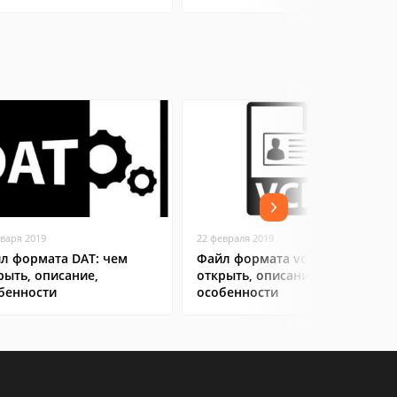
нваря 2019
22 февраля 2019
л формата DAT: чем
Файл формата vcf: чем
рыть, описание,
открыть, описание,
бенности
особенности