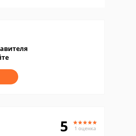
тавителя
йте
5
1 оценка