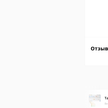
Отзы
T
Ве