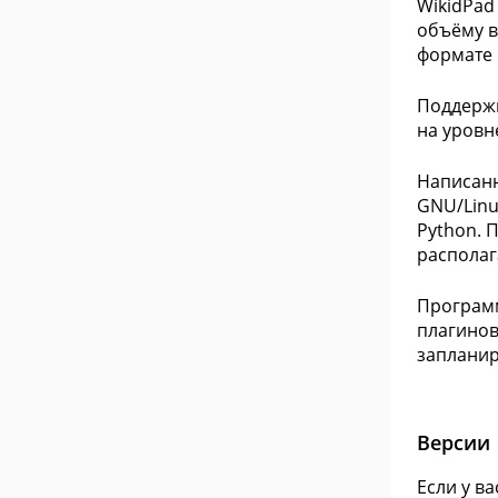
WikidPad
объёму в
формате 
Поддержи
на уровн
Написанн
GNU/Linu
Python. 
располаг
Программ
плагинов
запланир
Версии
Если у в