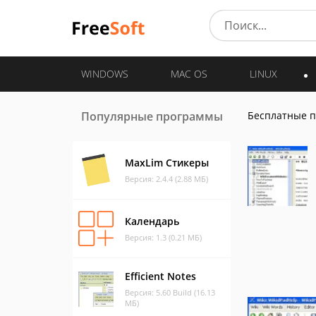
WINDOWS
MAC OS
LINUX
Популярные программы
Бесплатные 
MaxLim Стикеры
Версия: 2.4.4 (2.88 МБ)
Календарь
Версия: 1.3 (0.21 МБ)
Efficient Notes
Версия: 5.60 Build (16.13
МБ)