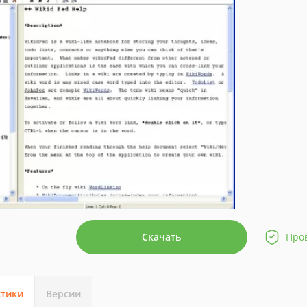
Скачать
Про
стики
Версии