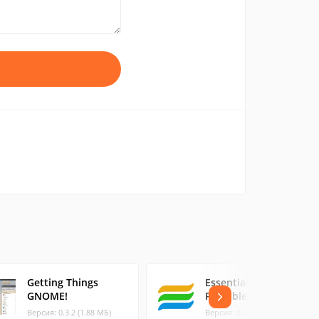
Getting Things
EssentialPIM Free
GNOME!
Portable
Версия: 0.3.2 (1.88 МБ)
Версия: 8.51 (15.58 МБ)