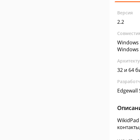
Версия
2.2
Совмести
Windows 
Windows 
Архитект
32 и 64 б
Разработ
Edgewall 
Описан
WikidPad
контакты