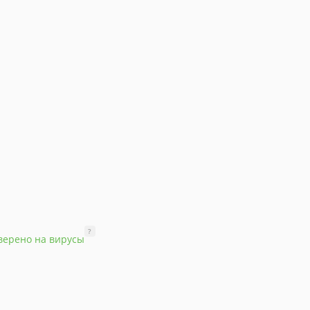
?
верено на вирусы