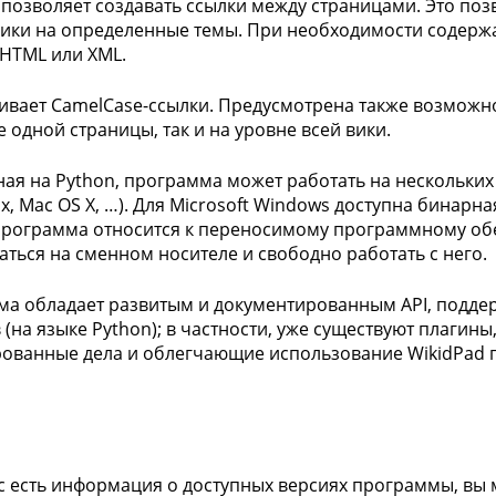
 позволяет создавать ссылки между страницами. Это поз
ики на определенные темы. При необходимости содержа
HTML или XML.
вает CamelCase-ссылки. Предусмотрена также возможно
е одной страницы, так и на уровне всей вики.
ая на Python, программа может работать на нескольких 
x, Mac OS X, …). Для Microsoft Windows доступна бинарн
Программа относится к переносимому программному обе
аться на сменном носителе и свободно работать с него.
а обладает развитым и документированным API, подд
 (на языке Python); в частности, уже существуют плаги
ованные дела и облегчающие использование WikidPad 
ас есть информация о доступных версиях программы, вы