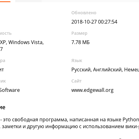
Обновлено
2018-10-27 00:27:54
мость
Размер
XP, Windows Vista,
7.78 МБ
7
ура
Язык
ит
Русский, Английский, Неме
чик
Сайт
Software
www.edgewall.org
ие
 - это свободная программа, написанная на языке Pytho
, заметки и другую информацию с использованием вики-