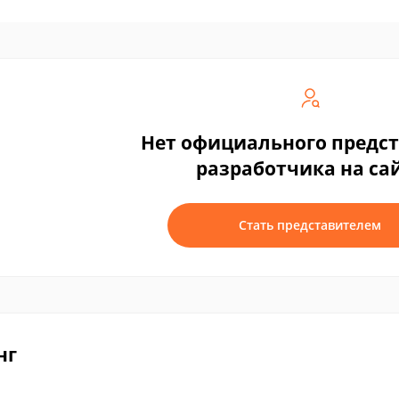
Нет официального предс
разработчика на са
Стать представителем
нг