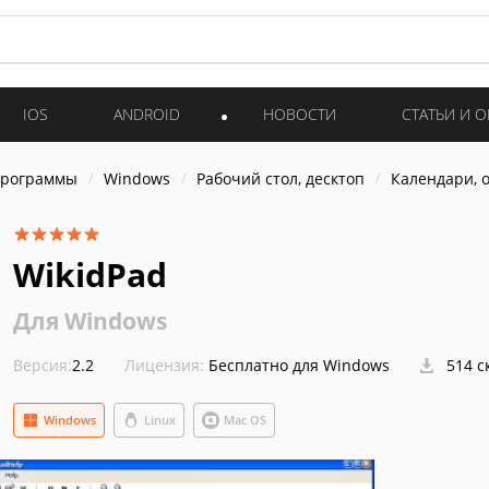
IOS
ANDROID
НОВОСТИ
СТАТЬИ И 
программы
Windows
Рабочий стол, десктоп
Календари, 
WikidPad
Для Windows
Версия:
2.2
Лицензия:
Бесплатно для Windows
514 с
Windows
Linux
Mac OS