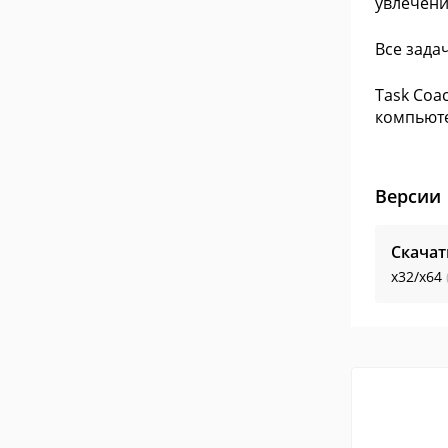
увлечени
Все зада
Task Coa
компьюте
Версии
Скачат
x32/x64