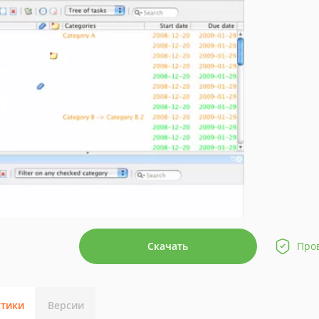
Скачать
Про
стики
Версии