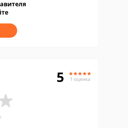
тавителя
йте
5
1 оценка
и