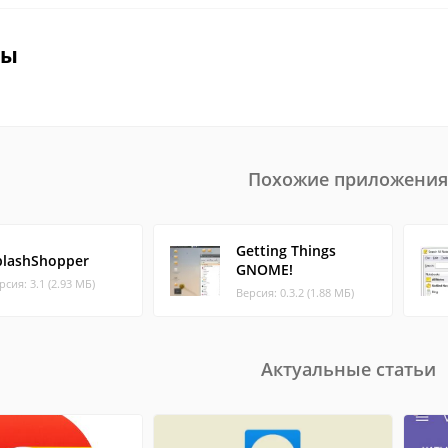
вы
Похожие приложения
Getting Things
plashShopper
GNOME!
рсия: 3.1 (2.93 МБ)
Версия: 0.3.2 (1.88 МБ)
Актуальные статьи