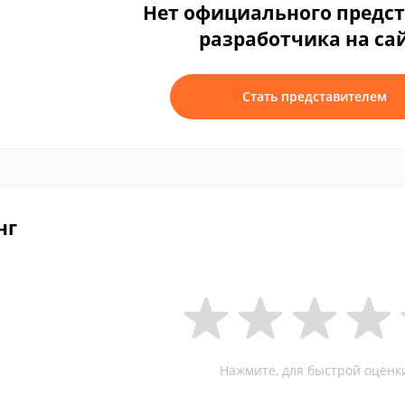
Нет официального предс
разработчика на са
Стать представителем
нг
Нажмите, для быстрой оценк