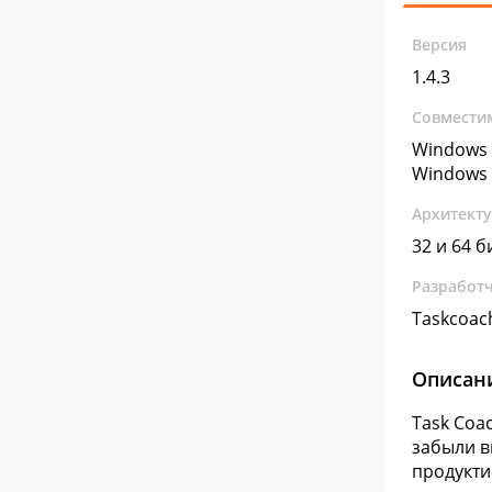
Версия
1.4.3
Совмести
Windows 
Windows 
Архитект
32 и 64 б
Разработ
Taskcoac
Описан
Task Coa
забыли в
продукти