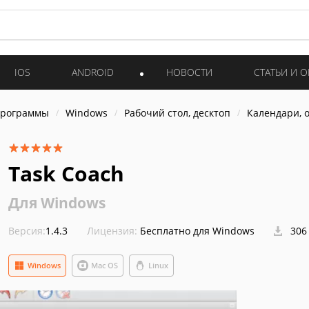
IOS
ANDROID
НОВОСТИ
СТАТЬИ И 
программы
Windows
Рабочий стол, десктоп
Календари, 
Task Coach
Для Windows
Версия:
1.4.3
Лицензия:
Бесплатно для Windows
306
Windows
Mac OS
Linux