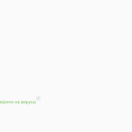
?
верено на вирусы