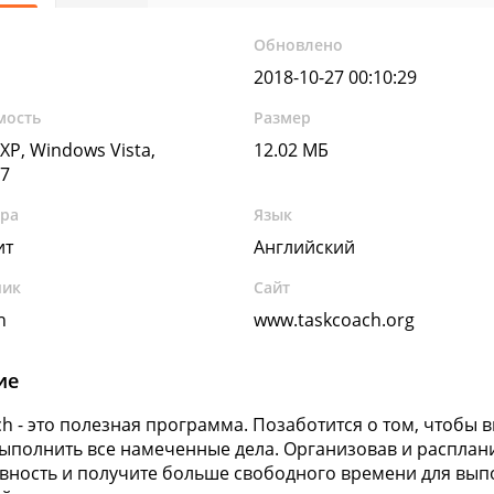
Обновлено
2018-10-27 00:10:29
мость
Размер
XP, Windows Vista,
12.02 МБ
7
ура
Язык
ит
Английский
чик
Сайт
h
www.taskcoach.org
ие
ch - это полезная программа. Позаботится о том, чтобы 
ыполнить все намеченные дела. Организовав и расплан
вность и получите больше свободного времени для выпо