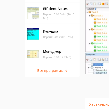
Efficient Notes
Версия: 5.60 Build (16.13
МБ)
Кукушка
Версия: latest (0.15 МБ)
Менеджер
Версия: 3.08 (12.7 МБ)
Все программы →
Характери