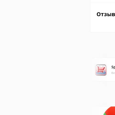
Отзы
S
Ве