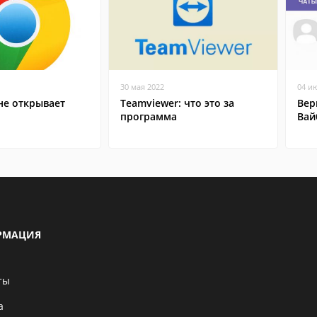
30 мая 2022
04 и
не открывает
Teamviewer: что это за
Вер
программа
Вай
РМАЦИЯ
ты
а