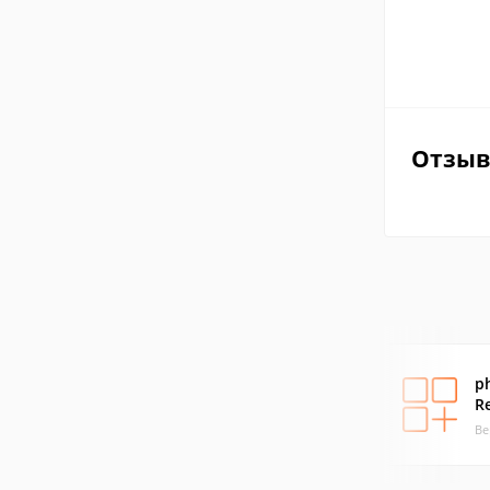
Отзы
p
R
Ве