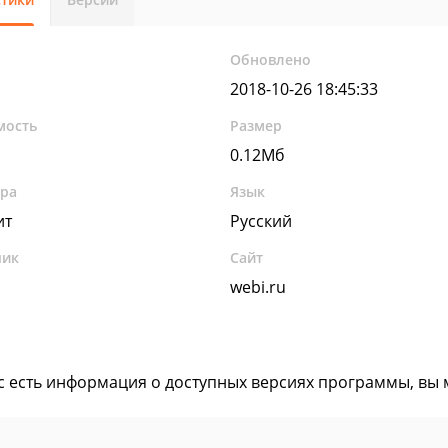
Обновлено
2018-10-26 18:45:33
мость
Размер
0.12Мб
ура
Язык
ит
Русский
чик
Сайт
webi.ru
ас есть информация о доступных версиях программы, вы