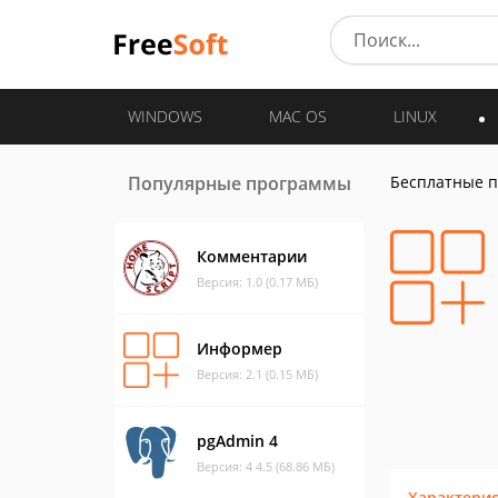
WINDOWS
MAC OS
LINUX
Популярные программы
Бесплатные 
Комментарии
Версия: 1.0 (0.17 МБ)
Информер
Версия: 2.1 (0.15 МБ)
pgAdmin 4
Версия: 4 4.5 (68.86 МБ)
Характери