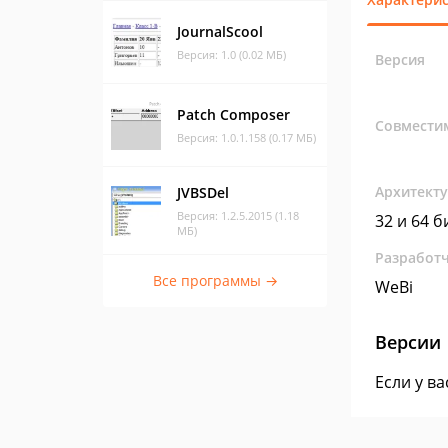
JournalScool
Версия: 1.0 (0.02 МБ)
Версия
Patch Composer
Совмести
Версия: 1.0.1.158 (0.17 МБ)
Архитект
JVBSDel
Версия: 1.2.5.2015 (1.18
32 и 64 б
МБ)
Разработ
Все программы →
WeBi
Версии
Если у в