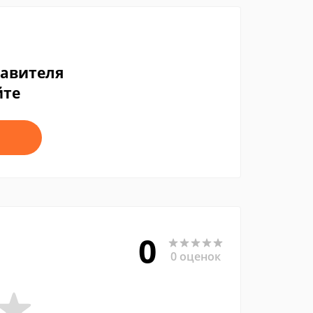
тавителя
йте
0
0 оценок