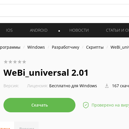
IOS
ANDROID
НОВОСТИ
СТАТЬИ И 
программы
Windows
Разработчику
Скрипты
WeBi_univ
WeBi_universal 2.01
Версия:
Лицензия:
Бесплатно для Windows
167 ска
Скачать
Проверено на вир
стики
Версии