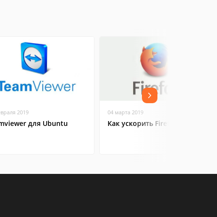
евраля 2019
04 марта 2019
mviewer для Ubuntu
Как ускорить Firefox