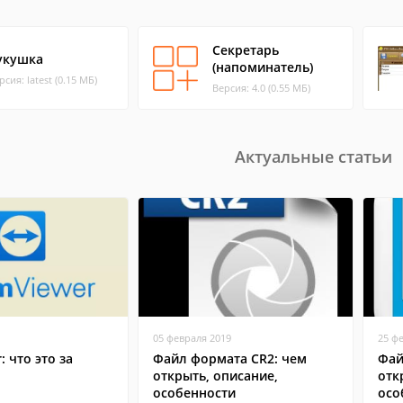
Секретарь
укушка
(напоминатель)
рсия: latest (0.15 МБ)
Версия: 4.0 (0.55 МБ)
Актуальные статьи
05 февраля 2019
25 ф
: что это за
Файл формата CR2: чем
Фай
открыть, описание,
отк
особенности
осо