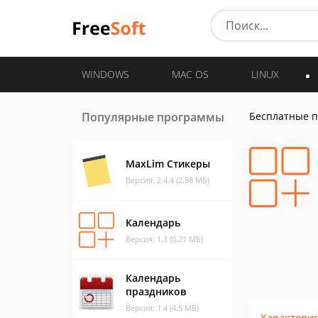
WINDOWS
MAC OS
LINUX
Популярные программы
Бесплатные 
MaxLim Стикеры
Версия: 2.4.4 (2.88 МБ)
Календарь
Версия: 1.3 (0.21 МБ)
Календарь
праздников
Версия: 1.4 (4.5 МБ)
Характери