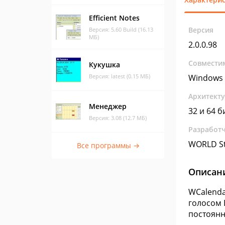
Efficient Notes
Версия
Версия: 5.60 Build (16.13
МБ)
2.0.0.98
Совмести
Кукушка
Версия: latest (0.15 МБ)
Windows 
Архитект
Менеджер
32 и 64 б
Версия: 3.08 (12.7 МБ)
Разработ
WORLD St
Все программы →
Описан
WCalenda
голосом 
постоянн