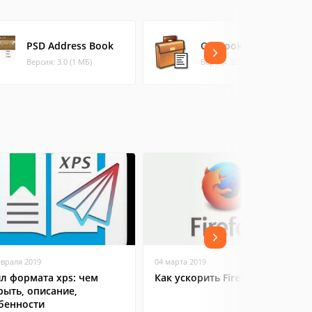
PSD Address Book
OrgBook
Версия: 3.0 (1 МБ)
Версия: 2.5.3 (0.45 МБ)
евраля 2019
04 марта 2019
л формата xps: чем
Как ускорить Firefox
рыть, описание,
бенности