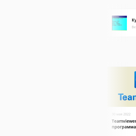
К
Ве
30 мая 2022
Teamviewer
программа