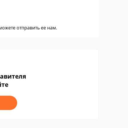
 можете
отправить ее нам
.
тавителя
йте