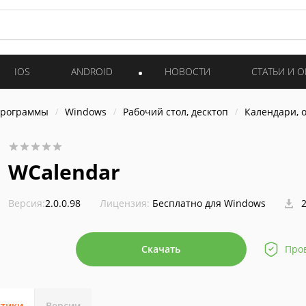
IOS
ANDROID
НОВОСТИ
СТАТЬИ И 
программы
Windows
Рабочий стол, десктоп
Календари, 
WCalendar
Версия:
2.0.0.98
Лицензия:
Бесплатно для Windows
2
Скачать
Про
стики
Версии