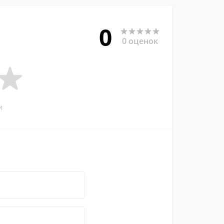
0
0 оценок
и