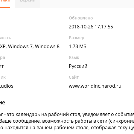
Обновлено
2018-10-26 17:17:55
мость
Размер
XP, Windows 7, Windows 8
1.73 МБ
ура
Язык
ит
Русский
чик
Сайт
udios
www.worldinc.narod.ru
ие
r - это календарь на рабочий стол, уведомляет о событи
Ваше сообщение, возможность работы в сети (синхрониз
о находится на вашем рабочем столе, отображая текущу