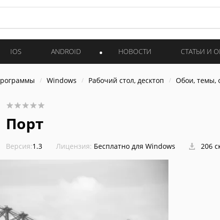
IOS
ANDROID
НОВОСТИ
СТАТЬИ И 
программы
Windows
Рабочий стол, десктоп
Обои, темы,
Порт
Версия:
1.3
Лицензия:
Бесплатно для Windows
206 с