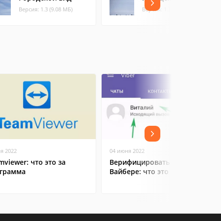
Версия: 1.3 (9.08 МБ)
Версия: 1.3 (7.97 МБ)
ая 2022
04 июня 2022
mviewer: что это за
Верифицировать контакт в
грамма
Вайбере: что это значит