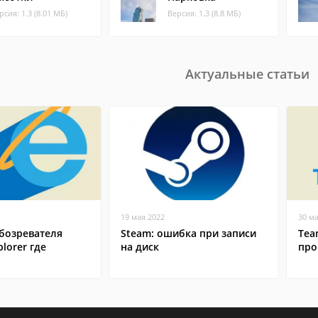
рсия: 1.3 (8.01 МБ)
Версия: 1.3 (8.8 МБ)
Актуальные статьи
19 мая 2022
30 м
бозревателя
Steam: ошибка при записи
Tea
plorer где
на диск
про