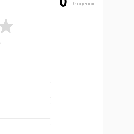
0
0 оценок
и