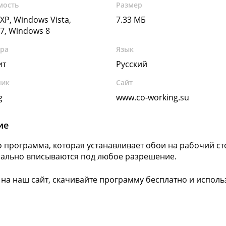
мость
Размер
XP, Windows Vista,
7.33 МБ
7, Windows 8
ура
Язык
ит
Русский
чик
Сайт
g
www.co-working.su
ие
то программа, которая устанавливает обои на рабочий ст
ально вписываются под любое разрешение.
 на наш сайт, скачивайте программу бесплатно и использ