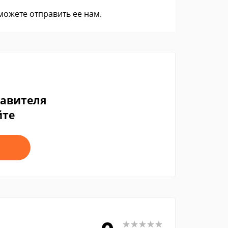
 можете
отправить ее нам
.
тавителя
йте