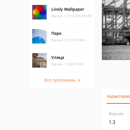
Lively Wallpaper
Версия: 1.7.2.0 (196.89 МБ)
Парк
Версия: 1.3 (10.15 МБ)
Улица
Версия: 1.3 (9.07 МБ)
Все программы →
Характери
Версия
1.3