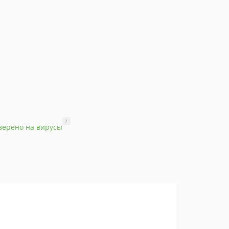
?
верено на вирусы