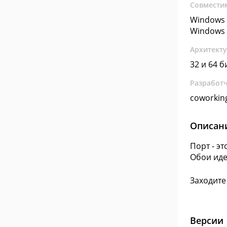
Совмести
Windows 
Windows 
Архитект
32 и 64 б
Разработ
coworkin
Описан
Порт - э
Обои иде
Заходите
Версии