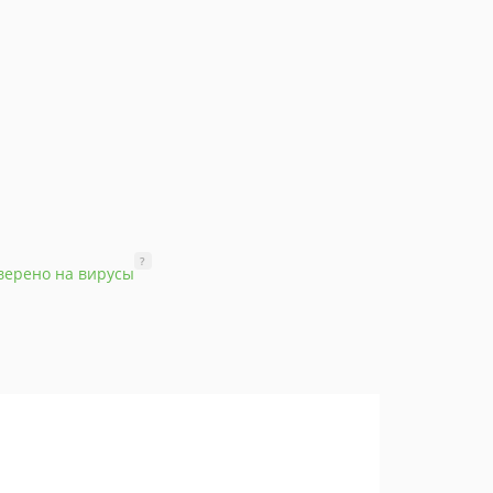
?
верено на вирусы