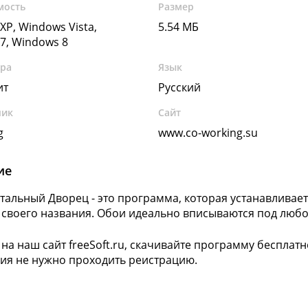
мость
Размер
XP, Windows Vista,
5.54 МБ
7, Windows 8
ура
Язык
ит
Русский
чик
Сайт
g
www.co-working.su
ие
альный Дворец - это программа, которая устанавливает
 своего названия. Обои идеально вписываются под люб
 на наш сайт freeSoft.ru, скачивайте программу бесплатн
ия не нужно проходить реистрацию.