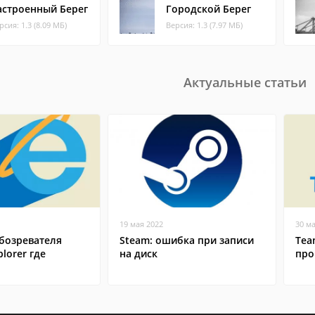
астроенный Берег
Городской Берег
рсия: 1.3 (8.09 МБ)
Версия: 1.3 (7.97 МБ)
Актуальные статьи
19 мая 2022
30 м
бозревателя
Steam: ошибка при записи
Tea
plorer где
на диск
про