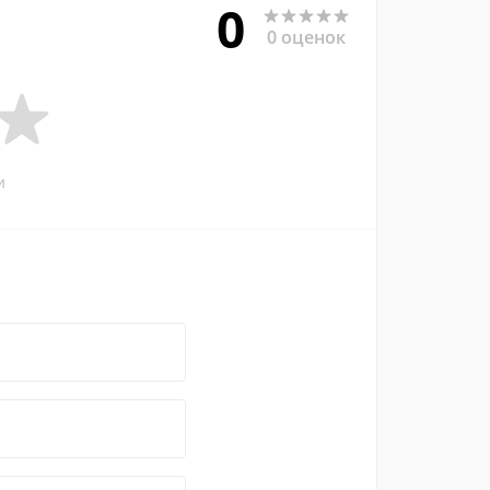
0
0 оценок
и