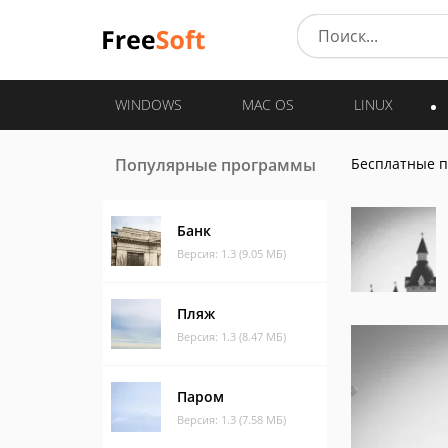
WINDOWS
MAC OS
LINUX
Популярные программы
Бесплатные 
Банк
Версия: 1.3 (9.05 МБ)
Пляж
Версия: 1.3 (8.47 МБ)
Паром
Версия: 1.3 (7.58 МБ)