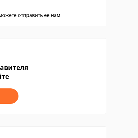
 можете
отправить ее нам
.
тавителя
йте