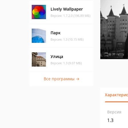
Lively Wallpaper
Версия: 1.7.2.0 (196.89 МБ)
Парк
Версия: 1.3 (10.15 МБ)
Улица
Версия: 1.3 (9.07 МБ)
Все программы →
Характери
Версия
1.3