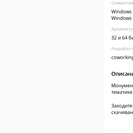
Совмести
Windows 
Windows 
Архитект
32 и 64 б
Разработ
coworkin
Описан
Монумент
тематике
Заходите
скачиван