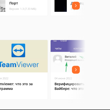
Порт
Дворец
Версия: 1.3 (7.33 МБ)
Версия: 1.3 (8.18 МБ)
ая 2022
04 июня 2022
mviewer: что это за
Верифицировать контакт в
грамма
Вайбере: что это значит