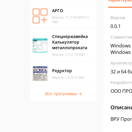
АРГО
Версия
Версия: 7.1.7104 (870.15
МБ)
0.0.1
Спецнержавейка
Совмести
Калькулятор
Windows 
металлопроката
Windows 
Версия: V.3 (1.76 МБ)
Архитект
Редуктор
32 и 64 б
Версия: 1.0 (9.77 МБ)
Разработ
ООО ПР
Все программы →
Описан
ВРУ Прог