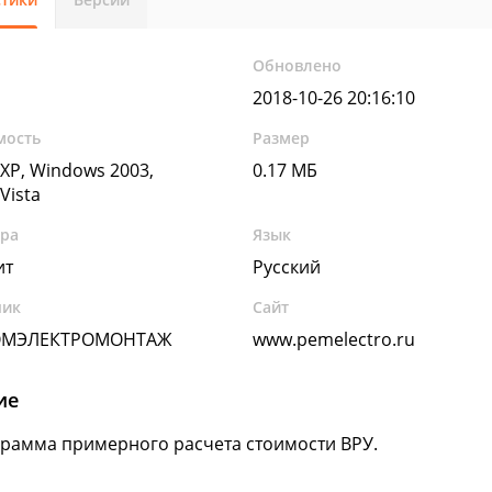
Обновлено
2018-10-26 20:16:10
мость
Размер
XP, Windows 2003,
0.17 МБ
Vista
ура
Язык
ит
Русский
чик
Сайт
ОМЭЛЕКТРОМОНТАЖ
www.pemelectro.ru
ие
рамма примерного расчета стоимости ВРУ.