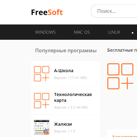
WINDOWS
MAC OS
LINUX
Популярные программы
Бесплатные 
А-Школа
Версия: 1 (11.61 МБ)
Технологическая
карта
Версия: 1.3 (1.44 МБ)
Жалюзи
Версия: 1.1.9
Характери