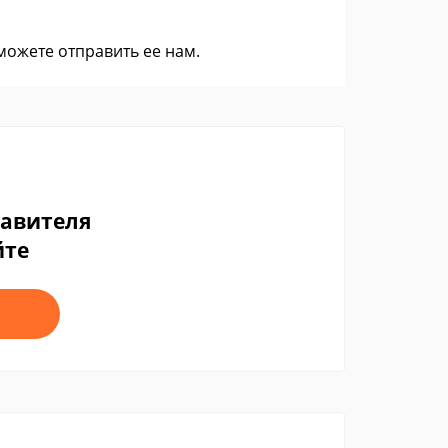
 можете
отправить ее нам
.
тавителя
йте