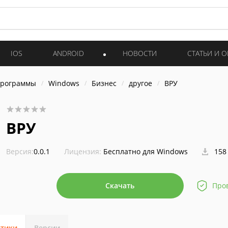
IOS
ANDROID
НОВОСТИ
СТАТЬИ И 
программы
Windows
Бизнес
другое
ВРУ
ВРУ
Версия:
0.0.1
Лицензия:
Бесплатно для Windows
158
Скачать
Про
стики
Версии