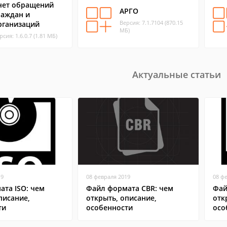
чет обращений
АРГО
раждан и
Версия: 7.1.7104 (870.15
рганизаций
МБ)
рсия: 1.6.0.7 (1.81 МБ)
Актуальные статьи
19
08 февраля 2019
08 ф
та ISO: чем
Файл формата CBR: чем
Фай
писание,
открыть, описание,
отк
ти
особенности
осо