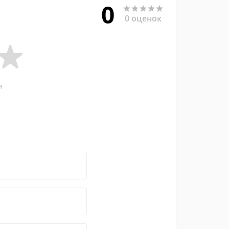
0
0 оценок
и