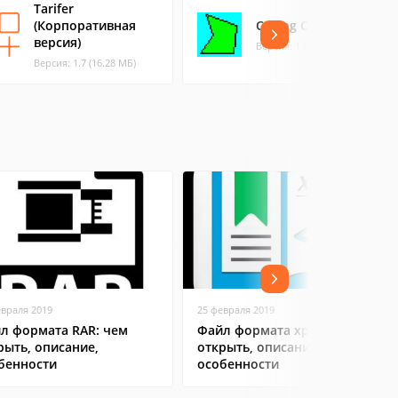
Tarifer
(Корпоративная
Ceiling Calc
версия)
Версия: 1.8.8 (2.52 МБ)
Версия: 1.7 (16.28 МБ)
евраля 2019
25 февраля 2019
л формата RAR: чем
Файл формата xps: чем
рыть, описание,
открыть, описание,
бенности
особенности