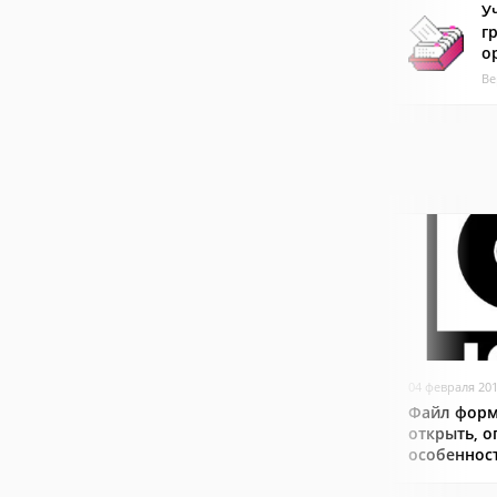
У
г
о
Ве
04 февраля 20
Файл форма
открыть, о
особеннос