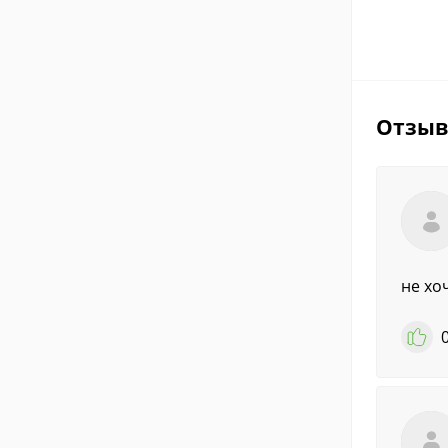
Отзы
не хо