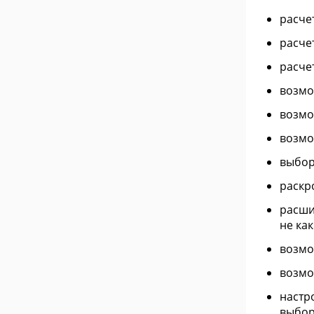
расче
расче
расче
возмо
возмо
возмо
выбор
раскр
расши
не как
возмо
возмо
настр
выбор