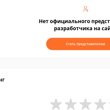
Нет официального предс
разработчика на са
Стать представителем
нг