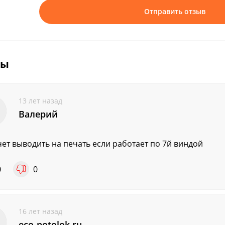
Отправить отзыв
вы
13 лет назад
Валерий
чет выводить на печать если работает по 7й виндой
0
0
16 лет назад
eco-potolok.ru