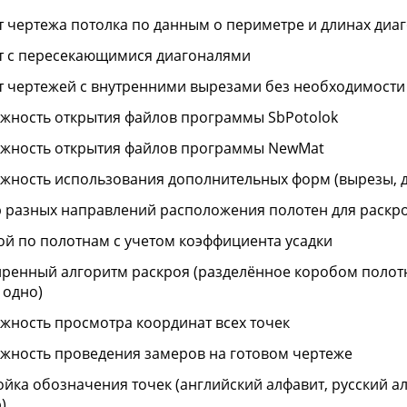
т чертежа потолка по данным о периметре и длинах диа
т с пересекающимися диагоналями
т чертежей с внутренними вырезами без необходимости
жность открытия файлов программы SbPotolok
жность открытия файлов программы NewMat
жность использования дополнительных форм (вырезы, ду
 разных направлений расположения полотен для раскр
ой по полотнам с учетом коэффициента усадки
ренный алгоритм раскроя (разделённое коробом полотно
 одно)
жность просмотра координат всех точек
жность проведения замеров на готовом чертеже
ойка обозначения точек (английский алфавит, русский а
)