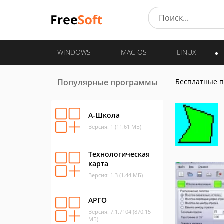
WINDOWS
MAC OS
LINUX
Популярные программы
Бесплатные 
А-Школа
Версия: 1 (11.61 МБ)
Технологическая
карта
Версия: 1.3 (1.44 МБ)
АРГО
Версия: 7.1.7104 (870.15
МБ)