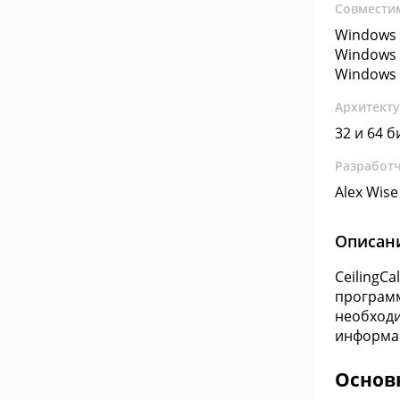
Совмести
Windows 
Windows 
Windows 
Архитект
32 и 64 б
Разработ
Alex Wise
Описан
CeilingC
программ
необходи
информац
Основ