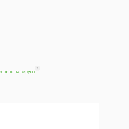
?
верено на вирусы