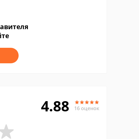
тавителя
йте
4.88
16 оценок