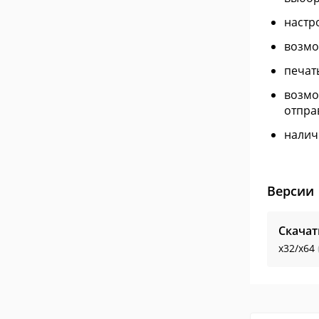
настр
возмо
печат
возмо
отпра
налич
Версии
Скачат
x32/x64