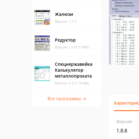
Жалюзи
Версия: 1.1.9
Редуктор
Версия: 1.0 (9.77 МБ)
Спецнержавейка
Калькулятор
металлопроката
Версия: V.3 (1.76 МБ)
Все программы →
Характери
Версия
1.8.8