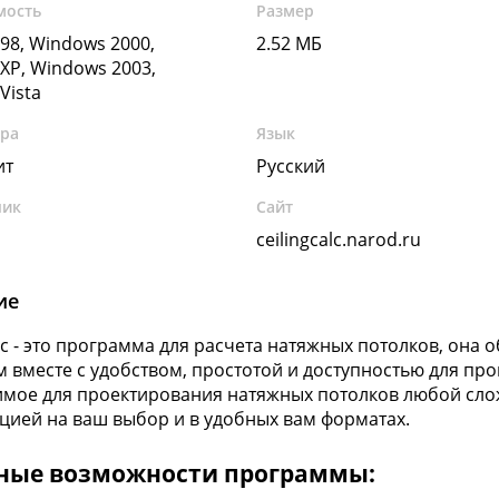
мость
Размер
98, Windows 2000,
2.52 МБ
XP, Windows 2003,
Vista
ура
Язык
ит
Русский
чик
Сайт
ceilingcalc.narod.ru
ие
alc - это программа для расчета натяжных потолков, она
 вместе с удобством, простотой и доступностью для про
мое для проектирования натяжных потолков любой слож
ией на ваш выбор и в удобных вам форматах.
ные возможности программы: