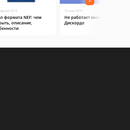
евраля 2019
16 мая 2019
л формата NEF: чем
Не работает микрофон в
рыть, описание,
Дискорде
бенности