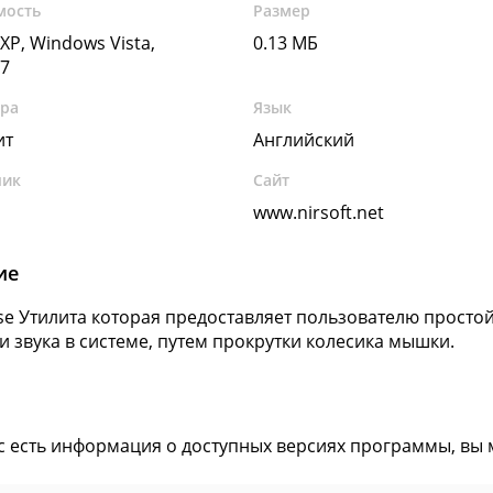
мость
Размер
XP, Windows Vista,
0.13 МБ
7
ура
Язык
ит
Английский
чик
Сайт
www.nirsoft.net
ие
e Утилита которая предоставляет пользователю просто
и звука в системе, путем прокрутки колесика мышки.
ас есть информация о доступных версиях программы, вы