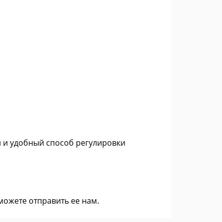
й и удобный способ регулировки
 можете
отправить ее нам
.