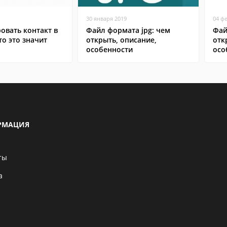
30 января 2019
04 ф
овать контакт в
Файл формата jpg: чем
Фай
то это значит
открыть, описание,
отк
особенности
осо
РМАЦИЯ
ты
а