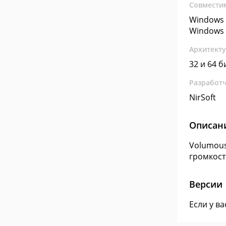
Совмести
Windows 
Windows 
Архитект
32 и 64 б
Разработ
NirSoft
Описан
Volumous
громкост
Версии
Если у в