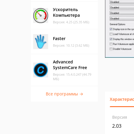
Ускоритель
Компьютера
Версия: 4.25 (25.35 МБ)
Faster
Версия: 10.12 (3.62 МБ)
Advanced
SystemCare Free
Версия: 15.4.0.247 (44.79
МБ)
Все программы →
Характери
Версия
2.03