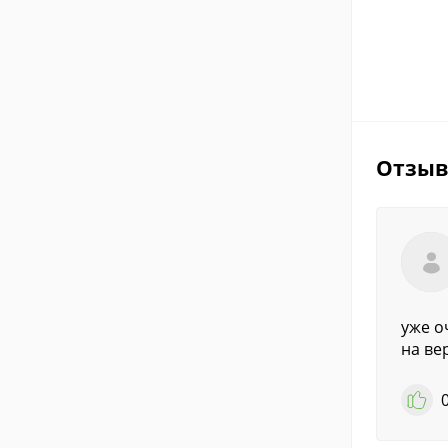
Отзы
уже о
на ве