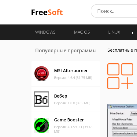
WINDOWS
MAC OS
LINUX
Популярные программы
Бесплатные 
MSI Afterburner
Версия: 4.6.4 (51.75 МБ)
Вебер
Версия: 1.0.0 (0.65 МБ)
Game Booster
Версия: 4.1.59.0.1 (39.45
МБ)