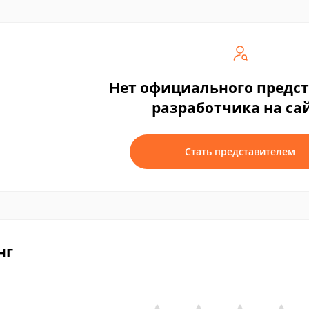
Нет официального предс
разработчика на са
Стать представителем
нг