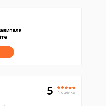
тавителя
йте
5
1 оценка