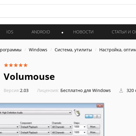
IOS
ANDROID
НОВОСТИ
СТАТЬИ И 
программы
Windows
Система, утилиты
Настройка, опти
Volumouse
Версия:
2.03
Лицензия:
Бесплатно для Windows
320 