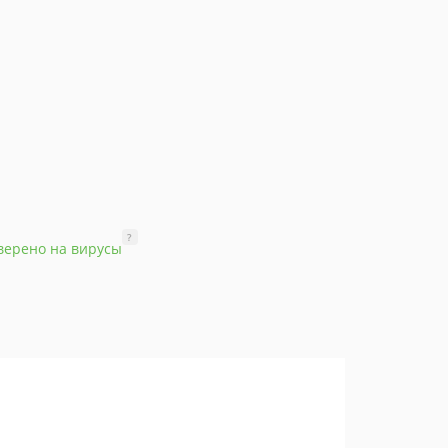
?
верено на вирусы