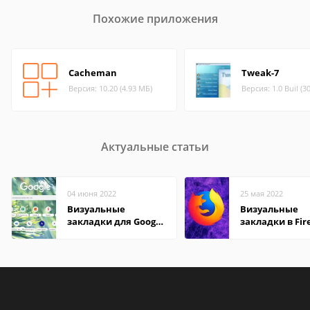
Похожие приложения
Cacheman
Tweak-7
Версия: 10.20 (4.93 МБ)
Версия: 1.0 Buil (3
Актуальные статьи
04 июня 2022
25 мая 2022
Визуальные
Визуальные
закладки для Google
закладки в Fir
Chrome
Mozilla