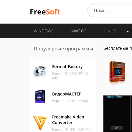
WINDOWS
MAC OS
LINUX
Популярные программы
Бесплатные 
Format Factory
Версия: 5.15.0.0 (101.88
МБ)
ВидеоМАСТЕР
Версия: 12.8 (51.62 МБ)
Freemake Video
Converter
Версия: 4.1.14.1 (0.97 МБ)