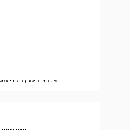
 можете
отправить ее нам
.
тавителя