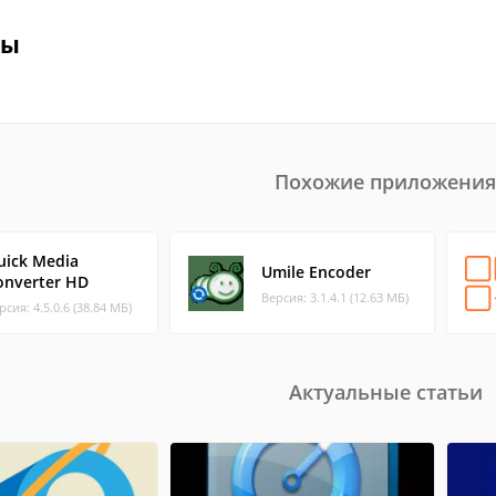
вы
Похожие приложения
uick Media
Umile Encoder
onverter HD
Версия: 3.1.4.1 (12.63 МБ)
рсия: 4.5.0.6 (38.84 МБ)
Актуальные статьи