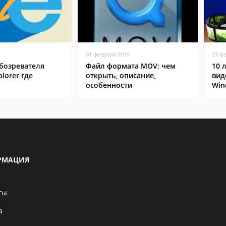
01 февраля 2019
27 ф
бозревателя
Файл формата MOV: чем
10 
plorer где
открыть, описание,
вид
особенности
Win
РМАЦИЯ
ты
а