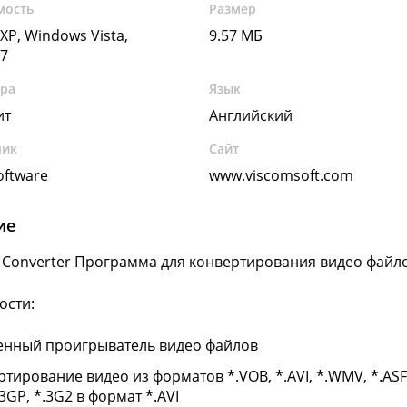
мость
Размер
XP, Windows Vista,
9.57 МБ
7
ура
Язык
ит
Английский
чик
Сайт
oftware
www.viscomsoft.com
ие
I Converter Программа для конвертирования видео файло
ости:
енный проигрыватель видео файлов
тирование видео из форматов *.VOB, *.AVI, *.WMV, *.ASF,
.3GP, *.3G2 в формат *.AVI