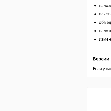
налож
пакет
объед
налож
измен
Версии
Если у в