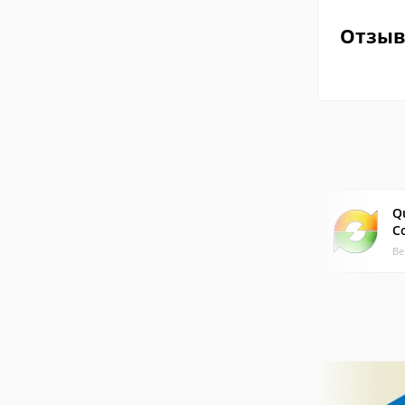
Отзы
Q
C
Ве