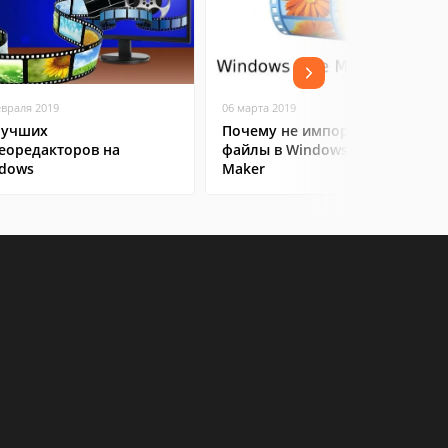
евраля 2019
06 марта 2019
лучших
Почему не импортируются
еоредакторов на
файлы в Windows Movie
dows
Maker