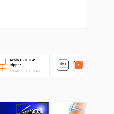
Acala DVD 3GP
Riva FLV Encoder
Ripper
Версия: 2.0 (4.73 МБ)
Версия: 4.1.2 (11.78 МБ)