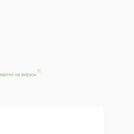
?
верено на вирусы