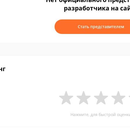
разработчика на са
Стать представителем
нг
Нажмите, для быстрой оценк