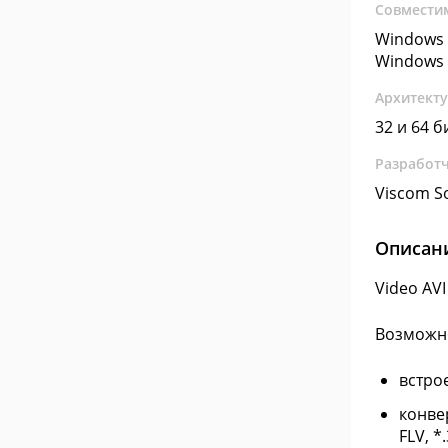
Совмести
Windows 
Windows 
Архитект
32 и 64 б
Разработ
Viscom S
Описан
Video AV
Возможн
встро
конвер
FLV, *