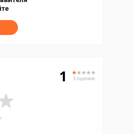
йте
1
3 оценки
и