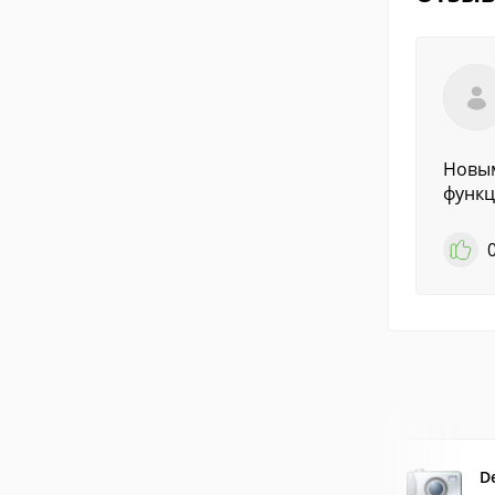
Новым
функ
D