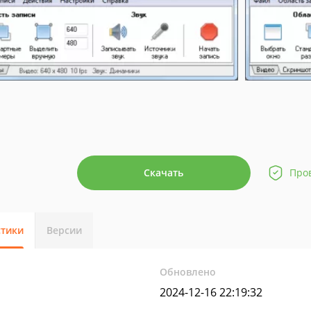
Скачать
Про
стики
Версии
Обновлено
2024-12-16 22:19:32