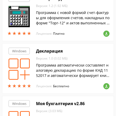
Версия: 1.2 (1.92 МБ)
Программа с новой формой счет-фактур
ы для оформления счетов, накладных по
форме "Торг-12" и актов выполненных р
абот.
★
★
★
★
★
★
★
★
★
★
Лицензия:
Платно
Декларация
Windows
Версия: 1.0 (0.02 МБ)
Программа автоматически составляет н
алоговую декларацию по форме КНД 11
52017 и автоматически формирует книг
у продаж.
★
★
★
★
★
★
★
★
★
★
Лицензия:
Бесплатно
Моя бухгалтерия v2.86
Windows
Версия: (3.03 МБ)