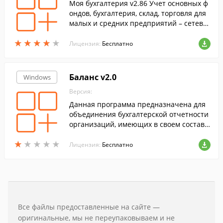
Моя бухгалтерия v2.86 Учет основных ф
ондов, бухгалтерия, склад, торговля для
малых и средних предприятий – сетева
я. От накладной до баланса.
★
★
★
★
★
★
★
★
★
★
Лицензия:
Бесплатно
Баланс v2.0
Windows
Версия:
Данная программа предназначена для
объединения бухгалтерской отчетности
организаций, имеющих в своем составе
филиалы и дочерние предприятия.
★
★
★
★
★
★
★
★
★
★
Лицензия:
Бесплатно
Все файлы предоставленные на сайте —
оригинальные, мы не переупаковываем и не