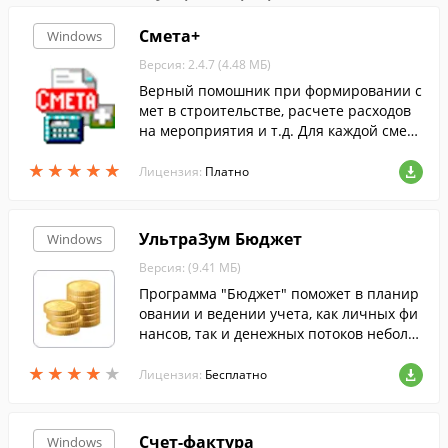
Смета+
Windows
Версия: 2.4.7 (4.48 МБ)
Верный помошник при формировании с
мет в строительстве, расчете расходов
на мероприятия и т.д. Для каждой смет
ы можно настроить расчет скидок/надба
★
★
★
★
★
★
★
★
★
★
вок,налоги и прочие затрат.
Лицензия:
Платно
УльтраЗум Бюджет
Windows
Версия: (9.41 МБ)
Программа "Бюджет" поможет в планир
овании и ведении учета, как личных фи
нансов, так и денежных потоков неболь
шой компании.
★
★
★
★
★
★
★
★
★
★
Лицензия:
Бесплатно
Счет-фактура
Windows