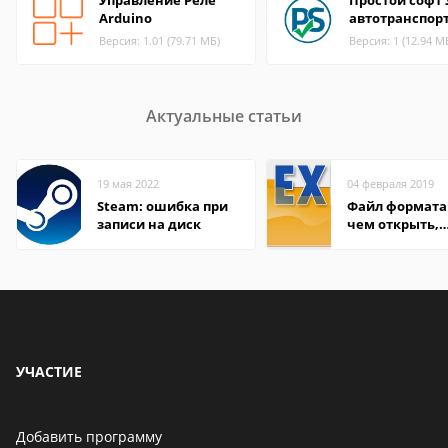
Управление Реле
Простой софт 
Arduino
автотранспор
Версия: 1.01 (79.71 МБ)
Версия: 1 (12.94 М
Актуальные статьи
19 мая 2022
04 февраля 2019
Steam: ошибка при
Файл формата 
записи на диск
чем открыть,
описание,
особенности
УЧАСТИЕ
Добавить программу