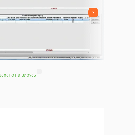
?
верено на вирусы