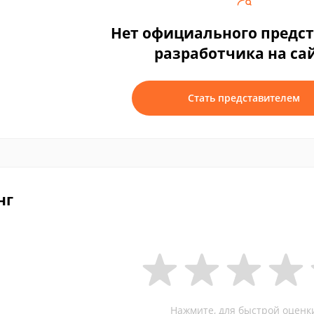
Нет официального предс
разработчика на са
Стать представителем
нг
Нажмите, для быстрой оценк