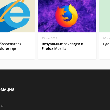
25 мая 2022
03 и
бозревателя
Визуальные закладки в
Где
plorer где
Firefox Mozilla
РМАЦИЯ
ты