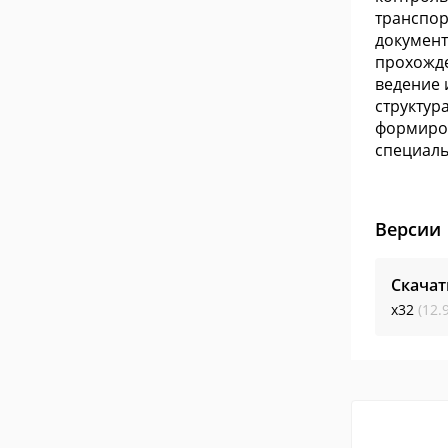
транспор
документ
прохожде
ведение 
структур
формиров
специаль
Версии
Скачат
x32
(12.