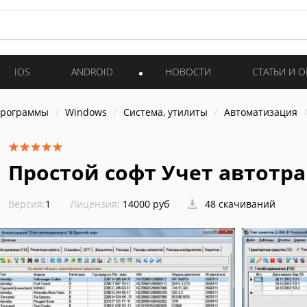
IOS
ANDROID
НОВОСТИ
СТАТЬИ И 
программы
Windows
Система, утилиты
Автоматизация
Простой софт Учет автотр
Версия:
1
Лицензия:
14000 руб
48 скачиваний