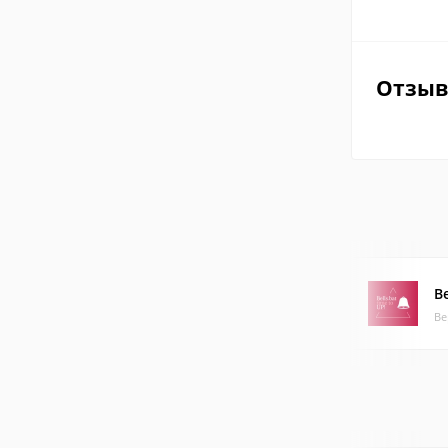
Отзы
Be
Ве