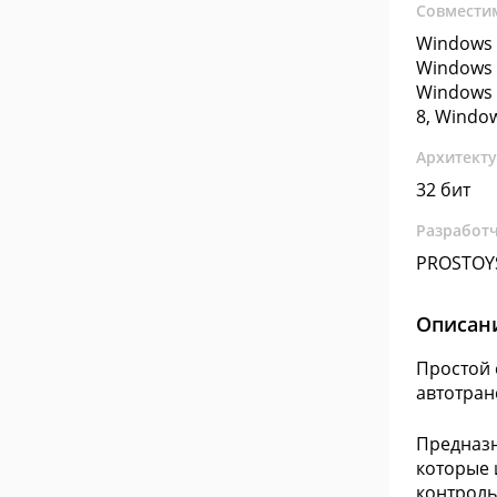
Совмести
Windows 
Windows 
Windows 
8, Windo
Архитект
32 бит
Разработ
PROSTOY
Описан
Простой 
автотран
Предназн
которые 
контроль