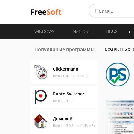
WINDOWS
MAC OS
LINUX
Популярные программы
Бесплатные 
Clickermann
Версия: 4.13 (1.89 МБ)
Punto Switcher
Версия: 4.4.4
Домовой
Версия: 3.0 Build (4.46 МБ)