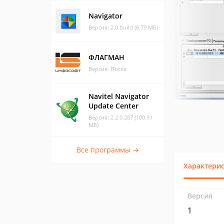
Navigator
Версия: 2.0 build (6.79 МБ)
ФЛАГМАН
Версия: После
Navitel Navigator
Update Center
Версия: 2.2.0.287 (100.91
МБ)
Все программы →
Характери
Версия
1