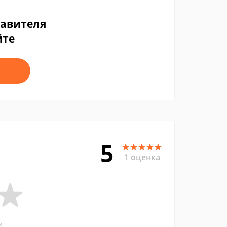
тавителя
йте
5
1 оценка
и