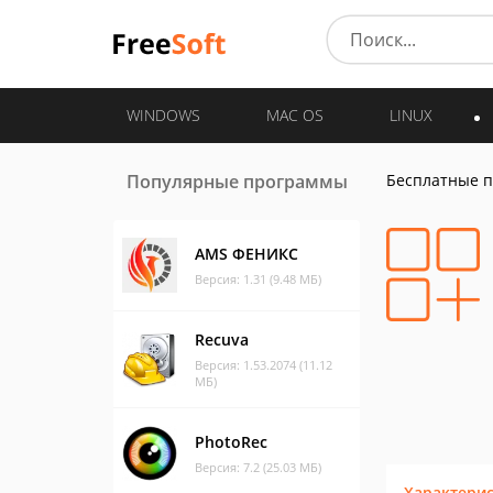
WINDOWS
MAC OS
LINUX
Популярные программы
Бесплатные 
AMS ФЕНИКС
Версия: 1.31 (9.48 МБ)
Recuva
Версия: 1.53.2074 (11.12
МБ)
PhotoRec
Версия: 7.2 (25.03 МБ)
Характери