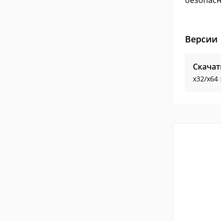
безопасн
Версии
Скачат
x32/x64