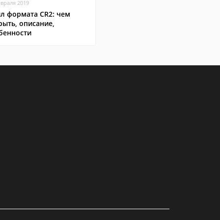
евраля 2019
л формата CR2: чем
рыть, описание,
бенности