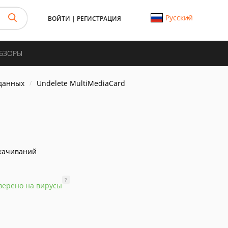
Русский
ВОЙТИ
|
РЕГИСТРАЦИЯ
ОБЗОРЫ
данных
Undelete MultiMediaCard
качиваний
?
верено на вирусы