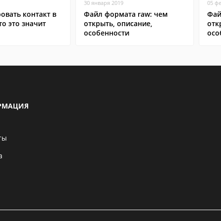
30 января 2019
05 ф
овать контакт в
Файл формата raw: чем
Фай
то это значит
открыть, описание,
отк
особенности
осо
РМАЦИЯ
ты
а