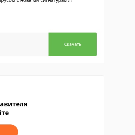
русом с новыми сигнатурами!
Скачать
тавителя
йте