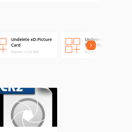
Undelete xD-Picture
Undelete
Card
SmartMedia
Версия: 2.2 (3 МБ)
Версия: 1.5 (2.33 МБ)