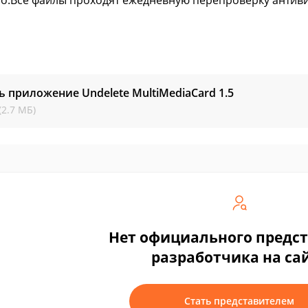
о:Все файлы проходят ежедневную перепроверку антиви
ь приложение Undelete MultiMediaCard
1.5
(2.7 МБ)
Нет официального предс
разработчика на са
Стать представителем