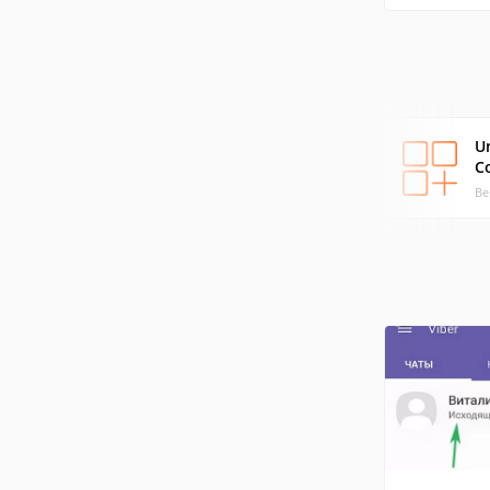
U
C
Ве