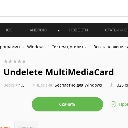
IOS
ANDROID
НОВОСТИ
СТАТЬИ И 
программы
Windows
Система, утилиты
Восстановление 
Undelete MultiMediaCard
Версия:
1.5
Лицензия:
Бесплатно для Windows
325 с
Скачать
Про
стики
Версии