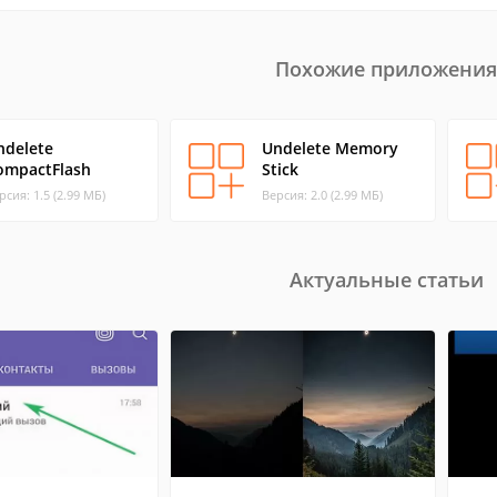
Похожие приложения
ndelete
Undelete Memory
ompactFlash
Stick
рсия: 1.5 (2.99 МБ)
Версия: 2.0 (2.99 МБ)
Актуальные статьи