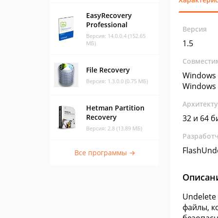
EasyRecovery
Professional
Версия
Версия: 14.0.0.4 (152.65
1.5
МБ)
Совмести
File Recovery
Windows 
Версия: 1.3.0.0 (0.75 МБ)
Windows 
Архитект
Hetman Partition
Recovery
32 и 64 б
Версия: 2.8 (13.89 МБ)
Разработ
FlashUnd
Все программы →
Описан
Undelete
файлы, к