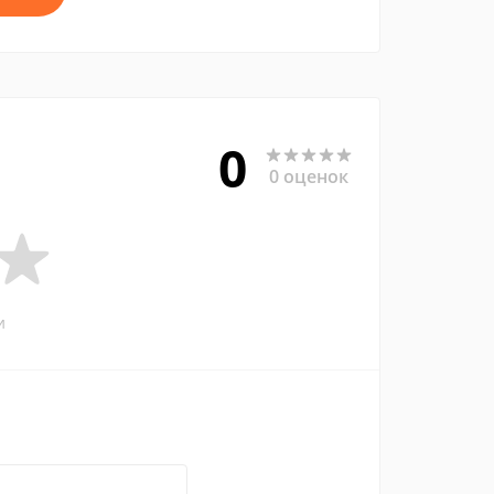
0
0 оценок
и