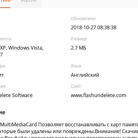
Обновлено
2018-10-27 08:38:38
мость
Размер
XP, Windows Vista,
2.7 МБ
7
ура
Язык
ит
Английский
чик
Сайт
elete Software
www.flashundelete.com
ие
 MultiMediaCard Позволяет восстанавливать с карт памят
оторые были удалены или повреждены.Внимание! Скачива