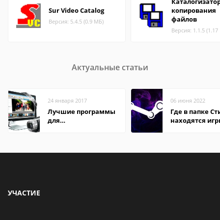
Каталогизато
Sur Video Catalog
копирования
файлов
Версия: 5.4.5 (0.9 МБ)
Версия: 1.1.5 (1.17
Актуальные статьи
24 января 2017
06 июня 2022
Лучшие программы
Где в папке С
для
находятся иг
редактирования
видео: подробные
обзоры
УЧАСТИЕ