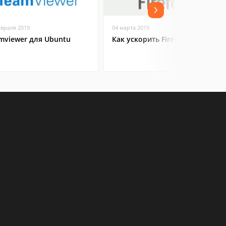
евраля 2019
04 марта 2019
mviewer для Ubuntu
Как ускорить Firefox