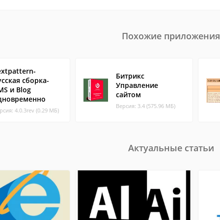
Похожие приложения
extpattern-
Битрикс
усская сборка-
Управление
MS и Blog
сайтом
дновременно
Версия: 3.4 (575.96 МБ)
рсия: 4.0.3rev (0.29 МБ)
Актуальные статьи