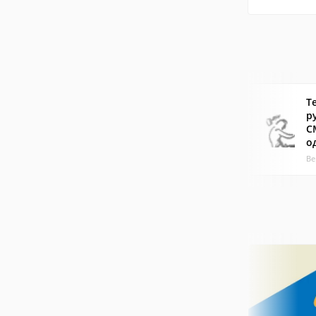
T
р
C
о
Ве