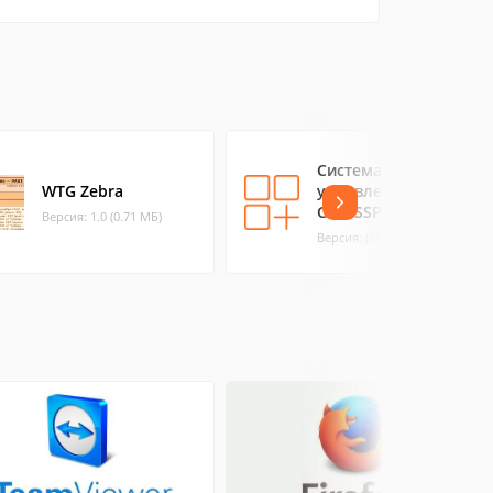
Система
WTG Zebra
управления сайтом
CMS SSPRO
Версия: 1.0 (0.71 МБ)
Версия: (24.1 МБ)