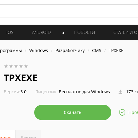
IOS
ANDROID
НОВОСТИ
СТАТЬИ И 
программы
Windows
Разработчику
CMS
TPXEXE
TPXEXE
Версия:
3.0
Лицензия:
Бесплатно для Windows
173 с
Скачать
Про
стики
Версии