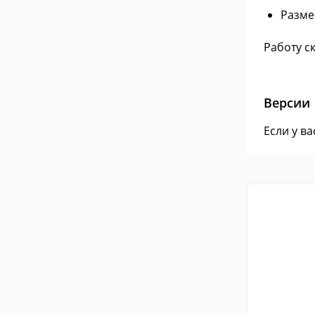
Разме
Работу ск
Версии
Если у в