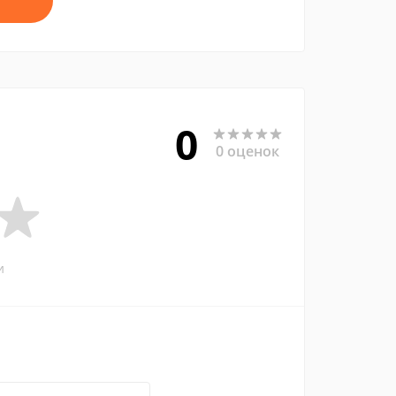
0
0 оценок
и