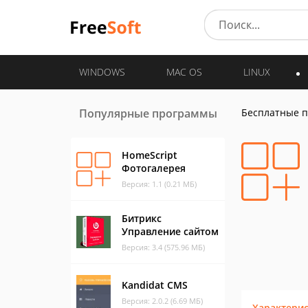
WINDOWS
MAC OS
LINUX
Популярные программы
Бесплатные 
HomeScript
Фотогалерея
Версия: 1.1 (0.21 МБ)
Битрикс
Управление сайтом
Версия: 3.4 (575.96 МБ)
Kandidat CMS
Версия: 2.0.2 (6.69 МБ)
Характери