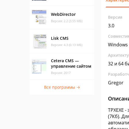
WebDirector
Версия
Версия: 2.2 (3.55 МБ)
3.0
Совмести
Lisk CMS
Windows 
Версия: 4.3 (0.13 МБ)
Архитект
Cetera CMS —
32 и 64 б
управление сайтом
Версия: 2017
Разработ
Gregor
Все программы →
Описан
TPXEXE -
(7Кб). Д
автомати