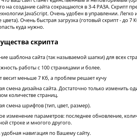
 что ваш сайт станет единственным и неповторимым (ор
го на создание сайта сокращаются в 3-4 РАЗА. Скрипт пр
ехнологии JavaScript. Очень удобен в управлении. Легко 
 цвета). Очень быстрая загрузка (готовый скрипт - до 7 
пасть куда нужно.
ущества скрипта
ние шаблона сайта (так называемой шапки) для всех стра
жность работы с 100 страницами и более.
т весит меньше 7 Кб, а проблем решает кучу
ая смена дизайна сайта. Достаточно только изменить оди
ом количестве страниц.
ая смена шрифтов (тип, цвет, размер).
ое изменение параметров: последнее обновление, колич
ной строке и многого другого.
 удобная навигация по Вашему сайту.