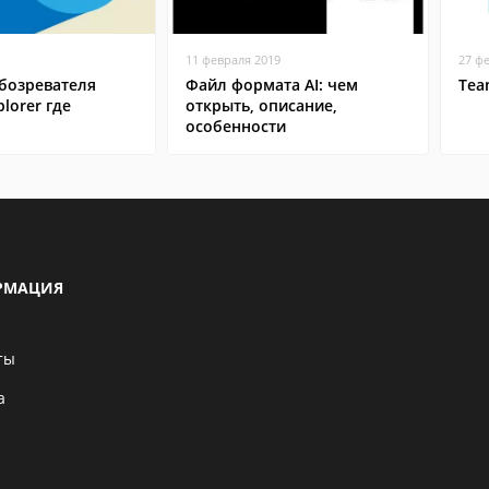
11 февраля 2019
27 ф
бозревателя
Файл формата AI: чем
Tea
plorer где
открыть, описание,
особенности
РМАЦИЯ
ты
а