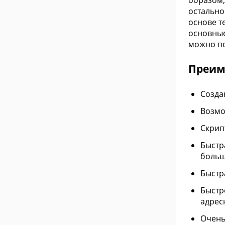
образом,
остально
основе т
основные
можно по
Преим
Созда
Возмо
Скрип
Быстр
больш
Быстр
Быстр
адрес
Очень