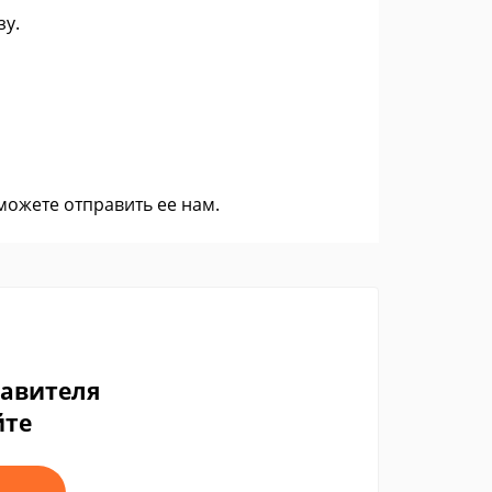
зу.
 можете
отправить ее нам
.
тавителя
йте