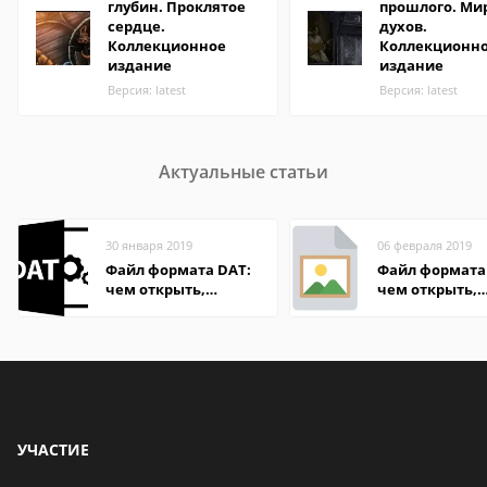
глубин. Проклятое
прошлого. Ми
сердце.
духов.
Коллекционное
Коллекционн
издание
издание
Версия: latest
Версия: latest
Актуальные статьи
30 января 2019
06 февраля 2019
Файл формата DAT:
Файл формата 
чем открыть,
чем открыть,
описание,
описание,
особенности
особенности
УЧАСТИЕ