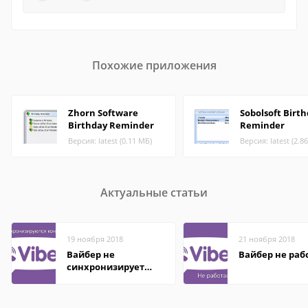
Похожие приложения
Zhorn Software
Sobolsoft Birt
Birthday Reminder
Reminder
Версия: latest (0.11 МБ)
Версия: latest (2.8
Актуальные статьи
19 ноября 2018
21 ноября 2018
Вайбер не
Вайбер не раб
синхронизирует
контакты