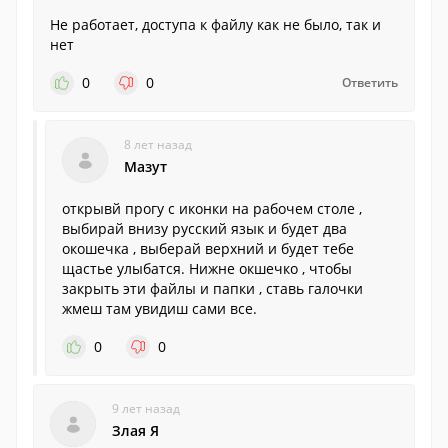
Не работает, доступа к файлу как не было, так и
нет
0
0
Ответить
8 лет назад
Мазут
открывй прогу с иконки на рабочем столе ,
выбирай внизу русский язык и будет два
окошечка , выберай верхний и будет тебе
щастье улыбатся. Нижне окшечко , чтобы
закрыть эти файлы и папки , ставь галочки
жмеш там увидиш сами все.
0
0
9 лет назад
Злая Я