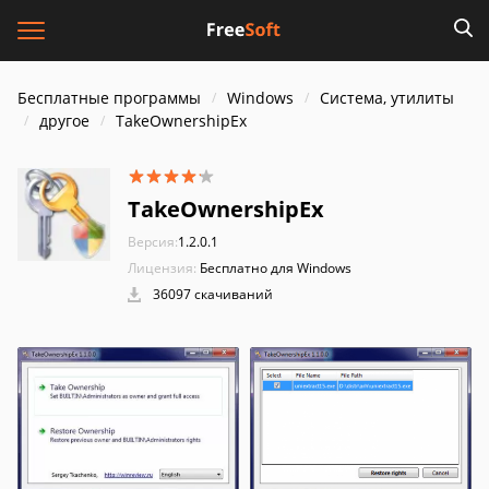
Бесплатные программы
Windows
Система, утилиты
другое
TakeOwnershipEx
TakeOwnershipEx
Версия:
1.2.0.1
Лицензия:
Бесплатно для Windows
36097 скачиваний