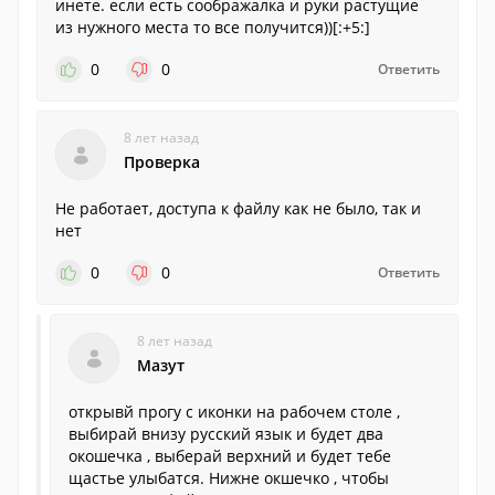
инете. если есть соображалка и руки растущие
из нужного места то все получится))[:+5:]
0
0
Ответить
8 лет назад
Проверка
Не работает, доступа к файлу как не было, так и
нет
0
0
Ответить
8 лет назад
Мазут
открывй прогу с иконки на рабочем столе ,
выбирай внизу русский язык и будет два
окошечка , выберай верхний и будет тебе
щастье улыбатся. Нижне окшечко , чтобы