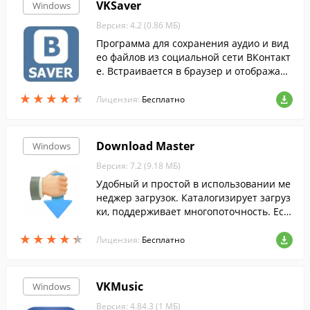
VKSaver
Windows
Версия: 4.2 (0.86 МБ)
Программа для сохранения аудио и вид
ео файлов из социальной сети ВКонтакт
е. Встраивается в браузер и отображает
кнопку скачивания под аудио и видео за
★
★
★
★
★
★
★
★
★
★
писями с соцсети.
Лицензия:
Бесплатно
Download Master
Windows
Версия: 7.2 (9.18 МБ)
Удобный и простой в использовании ме
неджер загрузок. Каталогизирует загруз
ки, поддерживает многопоточность. Ест
ь встроенный планировщик, поддержка
★
★
★
★
★
★
★
★
★
★
FTP-протокола.
Лицензия:
Бесплатно
VKMusic
Windows
Версия: 4.84.3 (1 МБ)