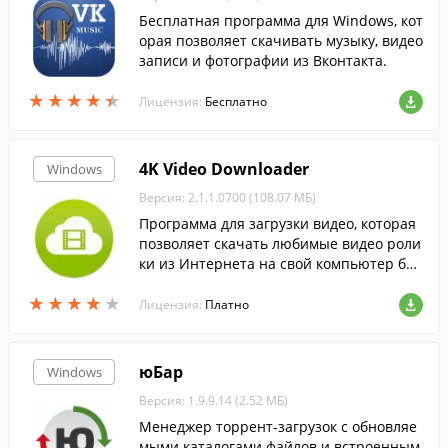
Бесплатная программа для Windows, кот
орая позволяет скачивать музыку, видео
записи и фотографии из Вконтакта.
★
★
★
★
★
★
★
★
★
★
Лицензия:
Бесплатно
4K Video Downloader
Windows
Версия: 2.1.1.0700 (108.07 МБ)
Программа для загрузки видео, которая
позволяет скачать любимые видео роли
ки из Интернета на свой компьютер бы
стро и легко.
★
★
★
★
★
★
★
★
★
★
Лицензия:
Платно
юБар
Windows
Версия: 1.9.9.14 (2.52 МБ)
Менеджер торрент-загрузок с обновляе
мыми каталогами файлов и встроенным