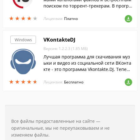
поиском по торрент-трекерам. В програ
мме предусмотрена возможность просм
★
★
★
★
★
★
★
★
★
★
отра любого видео до его полной загруз
Лицензия:
Платно
ки.
VKontakteDJ
Windows
Версия: 1.2.2.3 (1.85 МБ)
Лучшая программа для скачивания муз
ыки и видео из социальной сети ВКонта
кте - это программа Vkontakte.DJ. Теперь
качать с Контакта (ВК) музыку и видео ст
★
★
★
★
★
★
★
★
★
★
ало по настоящему удобно!
Лицензия:
Бесплатно
Все файлы предоставленные на сайте —
оригинальные, мы не переупаковываем и не
изменяем файлы.