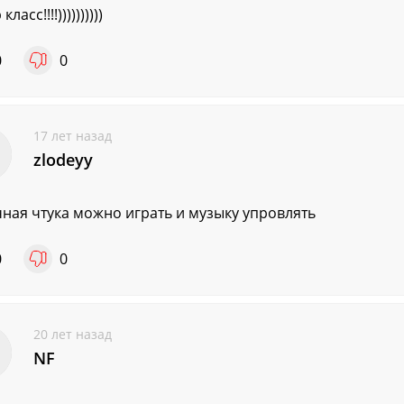
ласс!!!!))))))))))
0
0
17 лет назад
zlodeyy
ная чтука можно играть и музыку упровлять
0
0
20 лет назад
NF