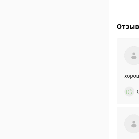
Отзы
хоро