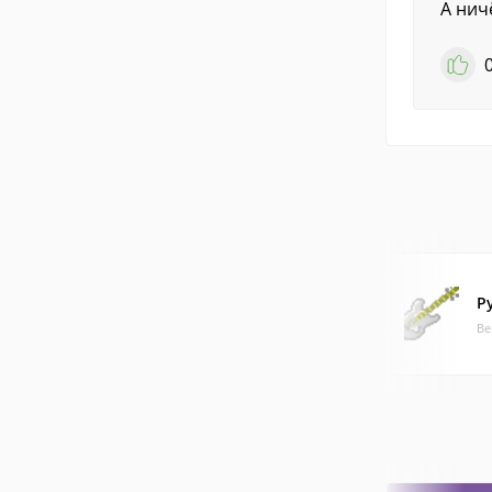
А нич
Р
Ве