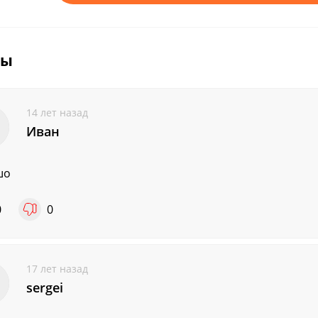
вы
14 лет назад
Иван
шо
0
0
17 лет назад
sergei