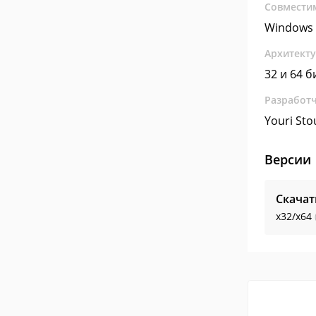
Совмести
Windows
Архитект
32 и 64 б
Разработ
Youri Sto
Версии
Скачат
x32/x64