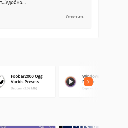
...Удобно...
Ответить
Foobar2000 Ogg
Windows Media
Vorbis Presets
Player
Версия: (3.09 МБ)
Версия: Latest