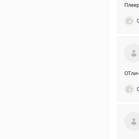
Плеер к
ОТлич