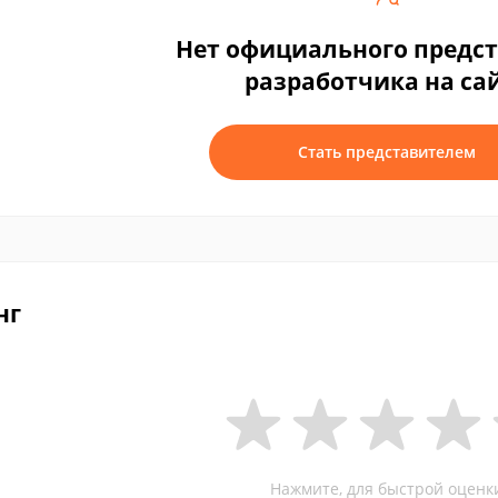
Нет официального предс
разработчика на са
Стать представителем
нг
Нажмите, для быстрой оценк