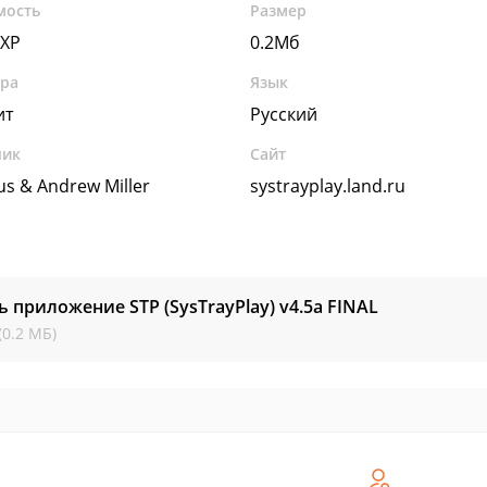
мость
Размер
 XP
0.2Мб
ура
Язык
ит
Русский
чик
Сайт
us & Andrew Miller
systrayplay.land.ru
ь приложение STP (SysTrayPlay) v4.5a
FINAL
(0.2 МБ)