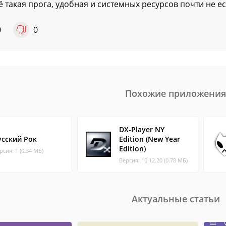
ё такая прога, удобная и системных ресурсов почти не ест
0
0
Похожие приложения
DX-Player NY
усский Рок
Edition (New Year
Edition)
рсия: 1 (0.34 МБ)
Версия: 10.12.20 (0.78 МБ)
Актуальные статьи