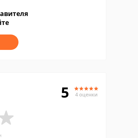
тавителя
йте
5
4 оценки
и