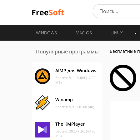
WINDOWS
MAC OS
LINUX
Популярные программы
Бесплатные 
AIMP для Windows
Версия: 5.11 Build (17.92
МБ)
Winamp
Версия: 5.9.1 (10.08 МБ)
The KMPlayer
Версия: 2023.7.26. (48.76
МБ)