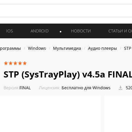
IOS
ANDROID
НОВОСТИ
СТАТЬИ И 
программы
Windows
Мультимедиа
Аудио плееры
STP 
STP (SysTrayPlay) v4.5a FINA
Версия:
FINAL
Лицензия:
Бесплатно для Windows
520