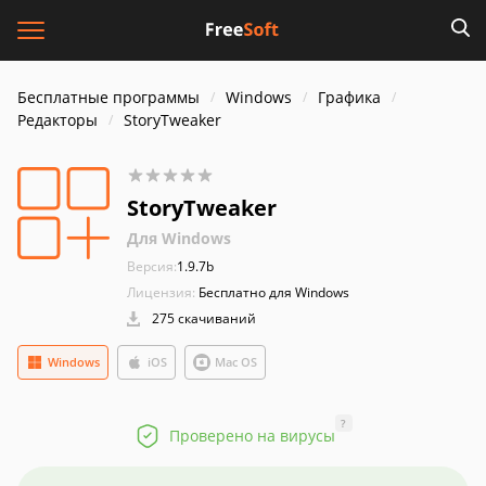
Бесплатные программы
Windows
Графика
Редакторы
StoryTweaker
StoryTweaker
Для Windows
Версия:
1.9.7b
Лицензия:
Бесплатно для Windows
275 скачиваний
Windows
iOS
Mac OS
?
Проверено на вирусы